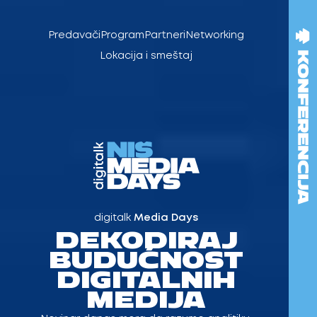
Pređi
na
Predavači
Program
Partneri
Networking
sadržaj
Lokacija i smeštaj
digitalk
Media Days
DEKODIRAJ
BUDUĆNOST
DIGITALNIH
MEDIJA