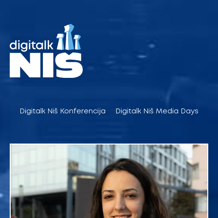
Pređi
na
sadržaj
Digitalk Niš Konferencija
Digitalk Niš Media Days