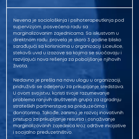
Nevena je sociološkinja i psihoterapeutkinja pod
supervizijom, posvećena radu sa
marginalizovanim zajednicama. Sa iskustvom u
direktnom radu, provela je skoro 3 godine blisko
sarađujući sa korisnicima u organizaciji Liceulice,
stekavši uvid u izazove sa kojima se suočavaju i
razvijajući nova rešenja za poboljšanje njihovih
života.
Nedavno je prešla na novu ulogu u organizaciji,
pridruživši se odeljenju za prikupljanje sredstava.
U ovom svojstvu, koristi svoje razumevanje
problema ranjivih društvenih grupa za izgradnju
strateških partnerstava sa preduzećima i
donatorima. Takođe, zanima je razvoj inovativnih
pristupa za prikupljanje resursa i osnaživanje
marginalizovanih zajednica kroz održive inicijative
i socijalno preduzetništvo.