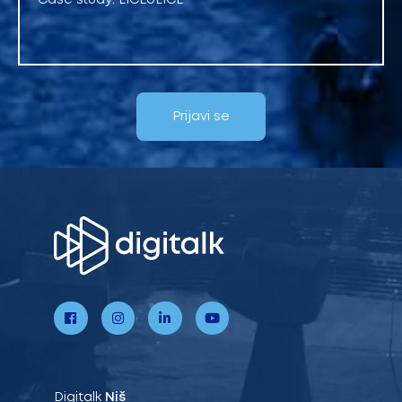
Case study: LICEULICE
Prijavi se
Digitalk
Niš