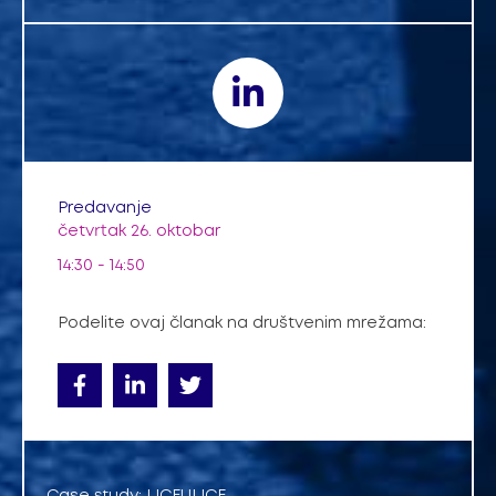
Predavanje
četvrtak 26. oktobar
14:30 - 14:50
Podelite ovaj članak na društvenim mrežama: