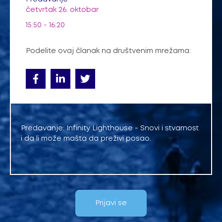
četvrtak 26. oktobar
15:50 - 16:20
Podelite ovaj članak na društvenim mrežama:
Predavanje: Infinity Lighthouse - Snovi i stvarnost
i da li može mašta da preživi posao.
Prijavi se