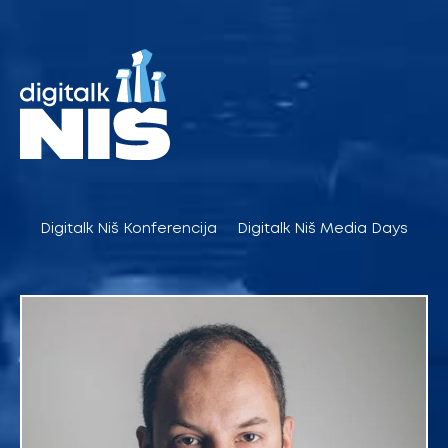
Pređi
na
sadržaj
Digitalk Niš Konferencija
Digitalk Niš Media Days