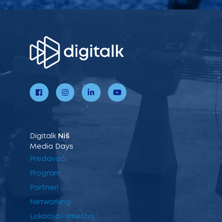
Digitalk
Niš
Media Days
Predavači
Program
Partneri
Networking
Lokacija i smeštaj