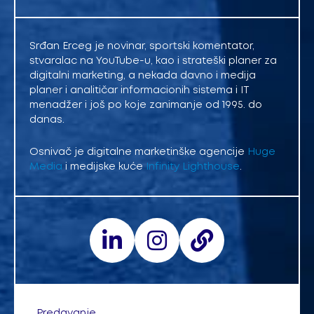
Srđan Erceg je novinar, sportski komentator,
stvaralac na YouTube-u, kao i strateški planer za
digitalni marketing, a nekada davno i medija
planer i analitičar informacionih sistema i IT
menadžer i još po koje zanimanje od 1995. do
danas.
Osnivač je digitalne marketinške agencije
Huge
Media
i medijske kuće
Infinity Lighthouse
.
Predavanje