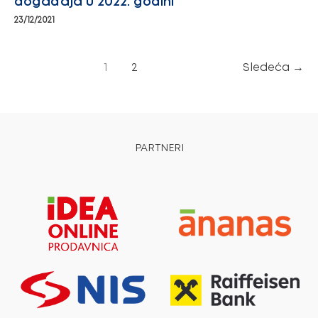
događaja u 2022. godini
23/12/2021
1
2
Sledeća
→
PARTNERI