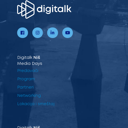
Digitalk
Niš
Media Days
Predavači
Program
Partneri
Networking
Lokacija i smeštaj
Digitalk
Niš