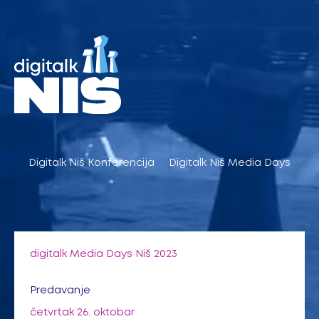
Pređi
na
sadržaj
Digitalk Niš Konferencija
Digitalk Niš Media Days
digitalk Media Days Niš 2023
Predavanje
četvrtak 26. oktobar