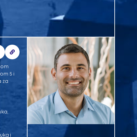
onom
om 5 i
a za
uka,
uka i