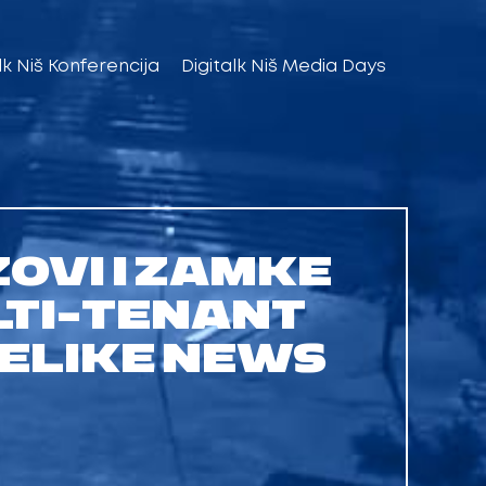
lk Niš Konferencija
Digitalk Niš Media Days
ZOVI I ZAMKE
LTI-TENANT
ELIKE NEWS