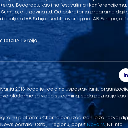
ziteta u Beogradu, kao i na festivalima i konferencijama
AB SumUp, e-trgovina itd. Od pokretanja programa digit
d okriljem IAB Srbija i sertifikovanog od IAB Europe, akti
iteta IAB Srbija.
ivanja 2016. kada je radio na uspostavljanju organizacije
ove platforme za video streaming, sada poznatije kao
 digitalnu platformu Chameleon i zadužen je za razvoj dig
ews portala u Srbiji i regionu, poput
Nova.rs
, N1 Info,