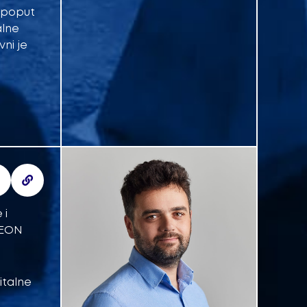
, poput
alne
vni je
 i
 EON
italne