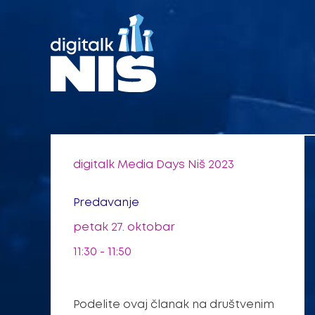
Pređi
na
sadržaj
digitalk Media Days Niš 2023
Predavanje
petak 27. oktobar
11:30 - 11:50
Podelite ovaj članak na društvenim