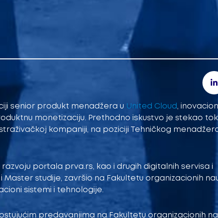
iciji senior produkt menadžera u
United Cloud
, inovaci
oduktnu monetizaciju. Prethodno iskustvo je stekao tok
straživačkoj kompaniji, na poziciji Tehničkog menadžer
azvoju portala prva.rs, kao i drugih digitalnih servisa i
i Master studije, završio na Fakultetu organizacionih na
ioni sistemi i tehnologije.
ostujućim predavanjima na Fakultetu organizacionih na