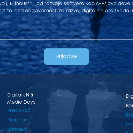
va u IT industriji, od razvoja softvera kao c++/java devel
d-to-end odgovornosti za razvoj digitalnih proizvoda u
Prijavi se
Digitalk
Niš
Dig
Media Days
Ko
Predavači
Pr
Program
Pr
Partneri