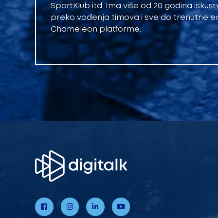
SportKlub itd. Ima više od 20 godina iskust
preko vođenja timova i sve do trenutne en
Chameleon platforme.