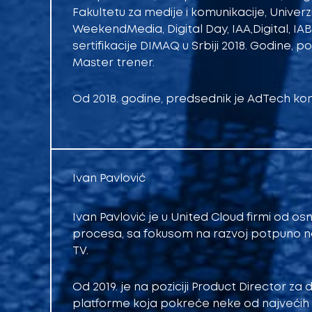
Fakultetu za medije i komunikacije, Univer
WeekendMedia, Digital Day, IAA,Digital, I
sertifikacije DIMAQ u Srbiji 2018. Godine, po
Master trener.
Od 2018. godine, predsednik je AdTech kom
Ivan Pavlović
Ivan Pavlović je u United Cloud firmi od osn
procesa, sa fokusom na razvoj potpuno n
TV.
Od 2019. je na poziciji Product Director za
platforme koja pokreće neke od najvećih N