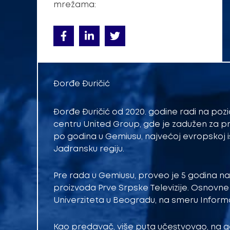
mrežama:
Đorđe Đuričić
Đorđe Đuričić od 2020. godine radi na poz
centru United Group, gde je zadužen za pr
po godina u Gemiusu, najvećoj evropskoj i
Jadransku regiju.
Pre rada u Gemiusu, proveo je 5 godina na r
proizvoda Prve Srpske Televizije. Osnovne 
Univerziteta u Beogradu, na smeru Informac
Kao predavač, više puta učestvovao, na g