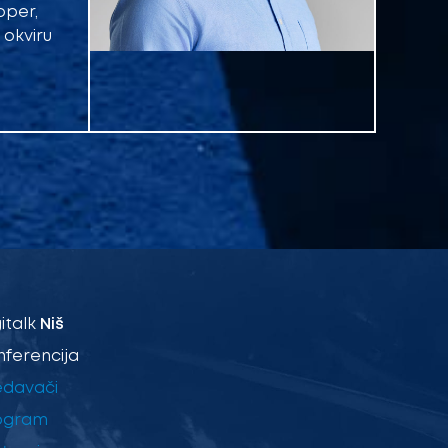
oper,
 okviru
italk
Niš
nferencija
edavači
ogram