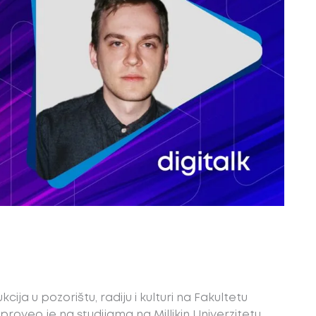
ija u pozorištu, radiju i kulturi na Fakultetu
oveo je na studijama na Millikin Univerzitetu,