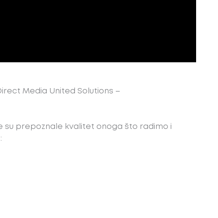
Direct Media United Solutions –
 su prepoznale kvalitet onoga što radimo i
: