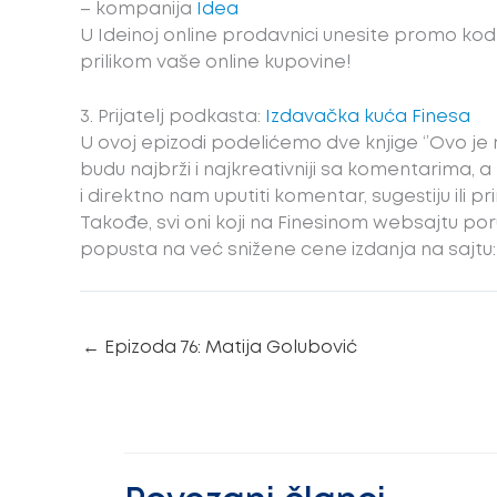
– kompanija
Idea
U Ideinoj online prodavnici unesite promo ko
prilikom vaše online kupovine!
3. Prijatelj podkasta:
Izdavačka kuća Finesa
U ovoj epizodi podelićemo dve knjige ‘’Ovo je
budu najbrži i najkreativniji sa komentarima, 
i direktno nam uputiti komentar, sugestiju ili p
Takođe, svi oni koji na Finesinom websajtu po
popusta na već snižene cene izdanja na sajtu
←
Epizoda 76: Matija Golubović