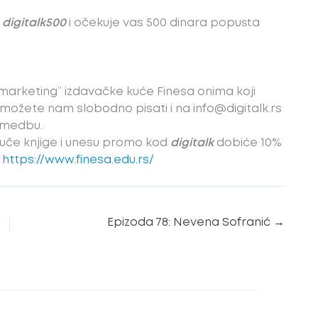
d
digitalk500
i očekuje vas 500 dinara popusta
 marketing’’ izdavačke kuće Finesa onima koji
a možete nam slobodno pisati i na info@digitalk.rs
rimedbu.
ruče knjige i unesu promo kod
digitalk
dobiće 10%
:
https://www.finesa.edu.rs/
Epizoda 78: Nevena Sofranić
→