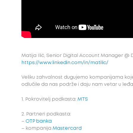
Matija Ilić, Senior Digital Account Manager @ 
https://www.linkedin.com/in/matilic/
Veliku zahvalnost dugujemo kompanijama koje
odlučile da nas podrže i daju nam vetar u leđa
1. Pokrovitelj podkasta:
MTS
2. Partneri podkasta:
–
OTP banka
– kompanija
Mastercard