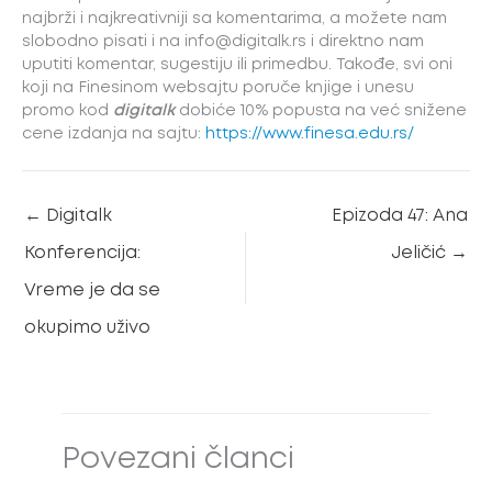
najbrži i najkreativniji sa komentarima, a možete nam
slobodno pisati i na info@digitalk.rs i direktno nam
uputiti komentar, sugestiju ili primedbu. Takođe, svi oni
koji na Finesinom websajtu poruče knjige i unesu
promo kod
digitalk
dobiće 10% popusta na već snižene
cene izdanja na sajtu:
https://www.finesa.edu.rs/
←
Digitalk
Epizoda 47: Ana
Konferencija:
Jeličić
→
Vreme je da se
okupimo uživo
Povezani članci