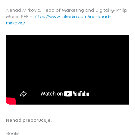
Nenad Mirković, Head of Marketing and Digital @ Philip
Morris SEE –
https://www.linkedin.com/in/nenad-
mirkovic/
Nenad preporučuje:
Books: