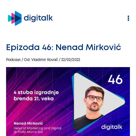
Pređi
na
sadržaj
Epizoda 46: Nenad Mirković
Podcast
/ Od:
Vladimir Kovač
/
22/02/2022