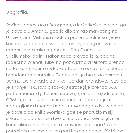
Biografija:
Rođen i odrastao u Beogradu, a košarkaška karijera ga
je odvela u Ameriku gde je diplomirao marketing na
Univerzitetu Viskonsin. Nakon profesionalne karijere u
košarci, započeo jesvoje putovanje u oglašavanju
radeći za nekoliko agencija u San Francisku i
Silicijumskoj dolini. Nakon toga proveo je 12 godina
radeći na brendu Nike, na pozicijama direktora brenda
na Balkanu, zatim u Nike Football-u i upravljanju Jordan
brendom za centralnu Evropu dok je bio stacioniran u
Berlinu. Dok je radio za Nike i Jordan brendove, razvijao
je znanje i iskustvo o razvoju strategije brenda 360,
platformama, digitalnom sadržaju, onlajn zajednicama,
CRM-u, e-trgovini i omni-channel maloprodajnim
strategijama i menadžmentu. Ovo bogato iskustvo ga
je dovelo do Philip Morris-a gde se pridružio misiji
stvaranja budućnosti bez dima, vodeći sve digitalne,
komunikacione aktivnosti i aktivnosti za angažovanje
potrošača za kompletan portfolio brendova PMI širom