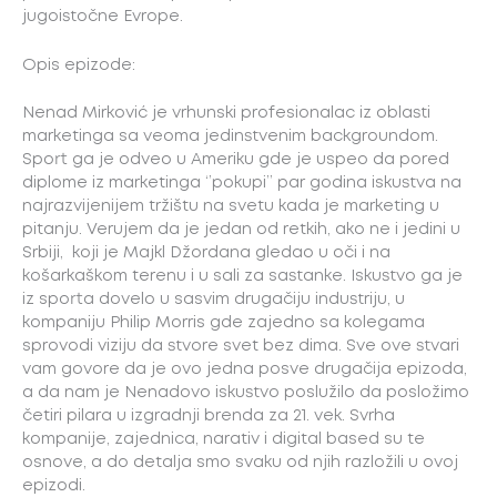
jugoistočne Evrope.
Opis epizode:
Nenad Mirković je vrhunski profesionalac iz oblasti
marketinga sa veoma jedinstvenim backgroundom.
Sport ga je odveo u Ameriku gde je uspeo da pored
diplome iz marketinga ‘’pokupi’’ par godina iskustva na
najrazvijenijem tržištu na svetu kada je marketing u
pitanju. Verujem da je jedan od retkih, ako ne i jedini u
Srbiji, koji je Majkl Džordana gledao u oči i na
košarkaškom terenu i u sali za sastanke. Iskustvo ga je
iz sporta dovelo u sasvim drugačiju industriju, u
kompaniju Philip Morris gde zajedno sa kolegama
sprovodi viziju da stvore svet bez dima. Sve ove stvari
vam govore da je ovo jedna posve drugačija epizoda,
a da nam je Nenadovo iskustvo poslužilo da posložimo
četiri pilara u izgradnji brenda za 21. vek. Svrha
kompanije, zajednica, narativ i digital based su te
osnove, a do detalja smo svaku od njih razložili u ovoj
epizodi.