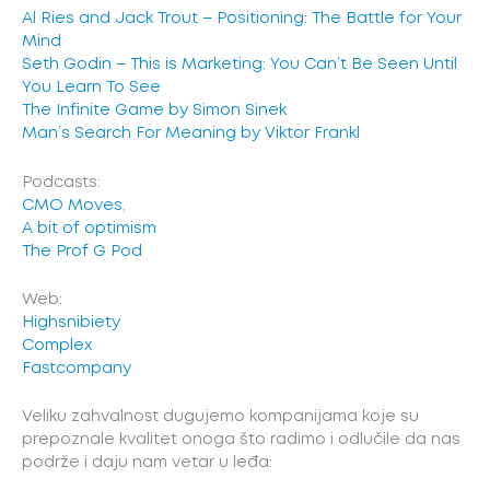
Al Ries and Jack Trout – Positioning: The Battle for Your
Mind
Seth Godin – This is Marketing: You Can’t Be Seen Until
You Learn To See
The Infinite Game by Simon Sinek
Man’s Search For Meaning by Viktor Frankl
Podcasts:
CMO Moves
,
A bit of optimism
The Prof G Pod
Web:
Highsnibiety
Complex
Fastcompany
Veliku zahvalnost dugujemo kompanijama koje su
prepoznale kvalitet onoga što radimo i odlučile da nas
podrže i daju nam vetar u leđa: