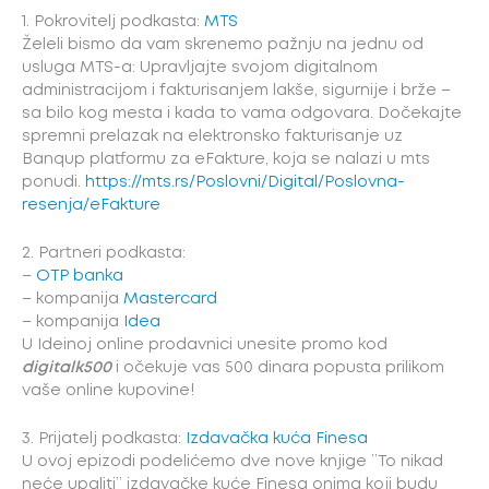
1. Pokrovitelj podkasta:
MTS
Želeli bismo da vam skrenemo pažnju na jednu od
usluga MTS-a: Upravljajte svojom digitalnom
administracijom i fakturisanjem lakše, sigurnije i brže –
sa bilo kog mesta i kada to vama odgovara. Dočekajte
spremni prelazak na elektronsko fakturisanje uz
Banqup platformu za eFakture, koja se nalazi u mts
ponudi.
https://mts.rs/Poslovni/Digital/Poslovna-
resenja/eFakture
2. Partneri podkasta:
–
OTP banka
– kompanija
Mastercard
– kompanija
Idea
U Ideinoj online prodavnici unesite promo kod
digitalk500
i očekuje vas 500 dinara popusta prilikom
vaše online kupovine!
3. Prijatelj podkasta:
Izdavačka kuća Finesa
U ovoj epizodi podelićemo dve nove knjige ’’To nikad
neće upaliti’’ izdavačke kuće Finesa onima koji budu