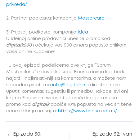
privreda/
2. Partner podkasta: kompanija
Mastercard
3. Prijatelj podkasta: kompanija
Idea
U Ideinoj online prodavnici unesite promo kod
digitalk500
i očekuje vas 500 dinara popusta prilikom
vaše online kupovine!
I u ovoj epizodi podelićemo dve knjige ’’Scrum
Masterclass’’ izdavačke kuće Finesa onima koji budu
najbrži i najkreativniji sa komentarima, a možete nam
slobodno pisati i na
info@digitalk.rs
i direktno nam
uputiti komentar, sugestiju ili primedbu. Takođe, svi oni
koji na Finesinom websajtu poruče knjige i unesu
promo kod
digitalk
dobiće 10% popusta na već snižene
cene izdanja na sajtu:
https://www.finesa.edu.rs/
←
Epizoda 30:
Epizoda 32: Ivan