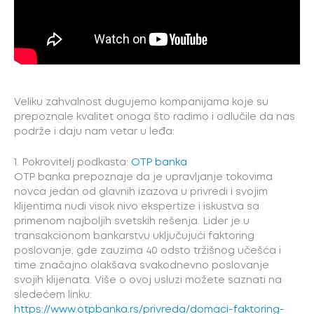
Veliku zahvalnost dugujemo kompanijama koje su
prepoznale kvalitet onoga što radimo i odlučile da nas
podrže i daju nam vetar u leđa:
1. Pokrovitelj podkasta:
OTP banka
OTP banka prepoznaje da je upravljanje tokovima
novca jedan od glavnih izazova u privredi i svojim
klijentima nudi visok nivo ekspertize i iskustva sa
primenom najboljih svetskih rešenja. Lider je u
transakcionom bankarstvu uključujući faktoring
poslovanje, gde zauzima 40 odsto tržišnog učešća i
time značajno olakšava svakodnevno poslovanje
svojih klijenata. Više o ovoj usluzi možete saznati na
sledećem linku:
https://www.otpbanka.rs/privreda/domaci-faktoring-