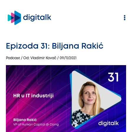
Pređi
na
sadržaj
Epizoda 31: Biljana Rakić
Podcast
/ Od:
Vladimir Kovač
/
09/11/2021