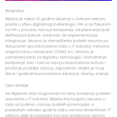
Biografija:
Biljana je nakon 10 godina iskustva u civilnom sektoru
prešla u sferu digitalnog marketinga i HR-a sa fokusom
na HR u procesu razvoja kompanija, od planiranja ljudi,
definisanja kulture, vrednosti, do implementacije,
integracije. Iskusna je menadžerka ljudskih resursa sa
dokazanim sposobnostima rada u IT industriji, trenutno
angažovana u kompaniji COING Inc. Aktivno je
zainteresovana za digitalnu tehnologiju i brendiranje
kompanije, kao i rad na razvoju korporativne kulture i
pružanje podrške razvoju zaposlenih. Majka je troje
dece i godinama posvećena edukaciji i širenju znanja.
Opis emisije:
Sa Biljanom smo razgovarali na temu bavljenja ljudskim
resursima u IT industriji. Biljana ima bogato iskustvo u
radu sa ljudima i razvoju ljudskih potencijala, a
poslednjih nekoliko godina radi u veoma dinamičnom IT
sektoru gde je pokazala svoj pun potencijal. Upravo