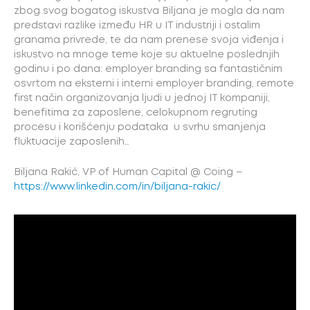
zbog svog bogatog iskustva Biljana je mogla da nam
predstavi razlike između HR u IT industriji i ostalim
granama privrede, te da nam prenese svoja viđenja i
iskustvo na mnoge teme koje su aktuelne poslednjih
godinu i po dana: employer branding sa fantastičnim
osvrtom na eksterni i interni employer branding, remote
first način organizovanja ljudi u jednoj IT kompaniji,
benefitima za zaposlene, celokupnom regruting
procesu i korišćenju podataka u svrhu smanjenja
fluktuacije zaposlenih…
Biljana Rakić, VP of Human Capital @ Coing –
https://www.linkedin.com/in/biljana-rakic/