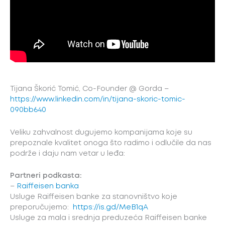
Tijana Škorić Tomić, Co-Founder @ Gorda –
https://www.linkedin.com/in/tijana-skoric-tomic-
090bb640
Veliku zahvalnost dugujemo kompanijama koje su
prepoznale kvalitet onoga što radimo i odlučile da nas
podrže i daju nam vetar u leđa:
Partneri podkasta:
–
Raiffeisen banka
Usluge Raiffeisen banke za stanovništvo koje
preporučujemo:
https://is.gd/MeB1qA
Usluge za mala i srednja preduzeća Raiffeisen banke