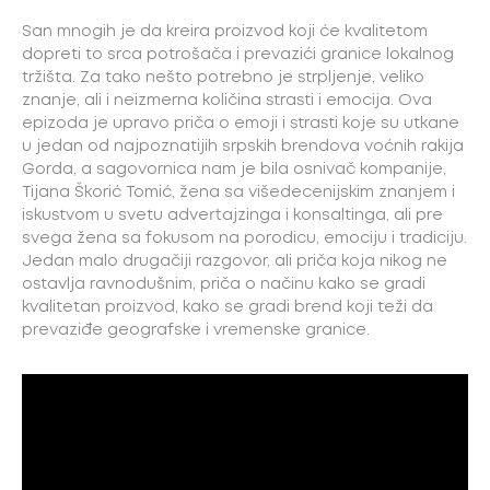
San mnogih je da kreira proizvod koji će kvalitetom
dopreti to srca potrošača i prevazići granice lokalnog
tržišta. Za tako nešto potrebno je strpljenje, veliko
znanje, ali i neizmerna količina strasti i emocija. Ova
epizoda je upravo priča o emoji i strasti koje su utkane
u jedan od najpoznatijih srpskih brendova voćnih rakija
Gorda, a sagovornica nam je bila osnivač kompanije,
Tijana Škorić Tomić, žena sa višedecenijskim znanjem i
iskustvom u svetu advertajzinga i konsaltinga, ali pre
svega žena sa fokusom na porodicu, emociju i tradiciju.
Jedan malo drugačiji razgovor, ali priča koja nikog ne
ostavlja ravnodušnim, priča o načinu kako se gradi
kvalitetan proizvod, kako se gradi brend koji teži da
prevaziđe geografske i vremenske granice.