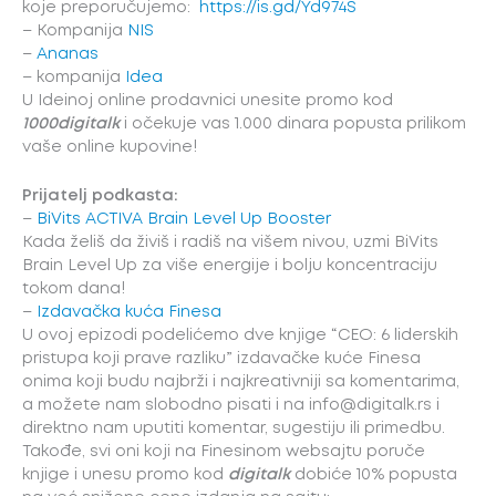
koje preporučujemo:
https://is.gd/Yd974S
– Kompanija
NIS
–
Ananas
– kompanija
Idea
U Ideinoj online prodavnici unesite promo kod
1000digitalk
i očekuje vas 1.000 dinara popusta prilikom
vaše online kupovine!
Prijatelj podkasta:
–
BiVits ACTIVA Brain Level Up Booster
Kada želiš da živiš i radiš na višem nivou, uzmi BiVits
Brain Level Up za više energije i bolju koncentraciju
tokom dana!
–
Izdavačka kuća Finesa
U ovoj epizodi podelićemo dve knjige “CEO: 6 liderskih
pristupa koji prave razliku” izdavačke kuće Finesa
onima koji budu najbrži i najkreativniji sa komentarima,
a možete nam slobodno pisati i na info@digitalk.rs i
direktno nam uputiti komentar, sugestiju ili primedbu.
Takođe, svi oni koji na Finesinom websajtu poruče
knjige i unesu promo kod
digitalk
dobiće 10% popusta