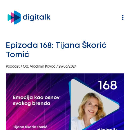
Pređi
na
sadržaj
Epizoda 168: Tijana Škorić
Tomić
Podcast
/ Od:
Vladimir Kovač
/
25/06/2024