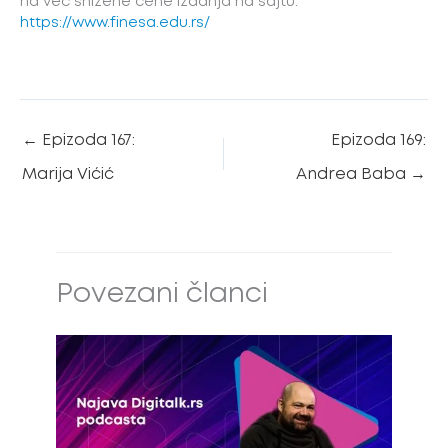
na već snižene cene izdanja na sajtu:
https://www.finesa.edu.rs/
←
Epizoda 167:
Epizoda 169:
Marija Vićić
Andrea Baba
→
Povezani članci