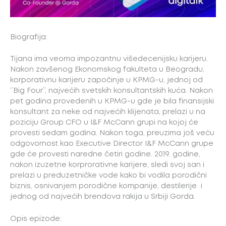
Biografija:
Tijana ima veoma impozantnu višedecenijsku karijeru.
Nakon zavšenog Ekonomskog fakulteta u Beogradu,
korporativnu karijeru započinje u KPMG-u, jednoj od
‘’Big Four’’, najvećih svetskih konsultantskih kuća. Nakon
pet godina provedenih u KPMG-u gde je bila finansijski
konsultant za neke od najvećih klijenata, prelazi u na
poziciju Group CFO u I&F McCann grupi na kojoj će
provesti sedam godina. Nakon toga, preuzima još veću
odgovornost kao Executive Director I&F McCann grupe
gde će provesti naredne četiri godine. 2019. godine,
nakon izuzetne korprorativne karijere, sledi svoj san i
prelazi u preduzetničke vode kako bi vodila porodični
biznis, osnivanjem porodične kompanije, destilerije i
jednog od najvećih brendova rakija u Srbiji Gorda.
Opis epizode: