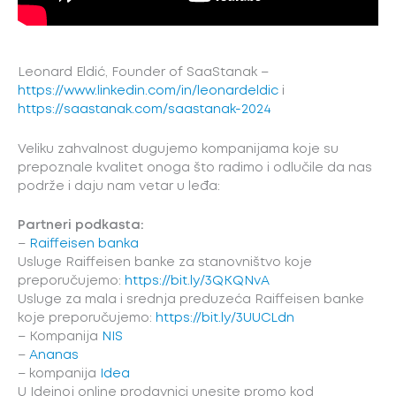
Leonard Eldić, Founder of SaaStanak –
https://www.linkedin.com/in/leonardeldic
i
https://saastanak.com/saastanak-2024
Veliku zahvalnost dugujemo kompanijama koje su
prepoznale kvalitet onoga što radimo i odlučile da nas
podrže i daju nam vetar u leđa:
Partneri podkasta:
–
Raiffeisen banka
Usluge Raiffeisen banke za stanovništvo koje
preporučujemo:
https://bit.ly/3QKQNvA
Usluge za mala i srednja preduzeća Raiffeisen banke
koje preporučujemo:
https://bit.ly/3UUCLdn
– Kompanija
NIS
–
Ananas
– kompanija
Idea
U Ideinoj online prodavnici unesite promo kod