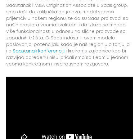
SaaStanak i M&A Origination Associate u Saas.group,
smo došli do zaključka da je ovaj model veoma
prijemčiv u našem regionu, te da su Saas proizvodi sa
naših prostora veoma kvalitetni i da izlaze sa mnogo
više funkcionalnosti u odnosu na slične proizvode sa
zapadnih tržišta. O Saas industriji, ovom modelu
poslovanja, potencijalu kada je naš region u pitanju, ali
i o
Saastanak konferenciji
i kreiranju zajednice kao bi
razvijao određenu nišu, pričali smo sa Leom u jednom
veoma konkretnom i inspirativnom razgovoru.