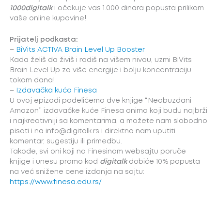
1000digitalk
i očekuje vas 1.000 dinara popusta prilikom
vaše online kupovine!
Prijatelj podkasta:
–
BiVits ACTIVA Brain Level Up Booster
Kada želiš da živiš i radiš na višem nivou, uzmi BiVits
Brain Level Up za više energije i bolju koncentraciju
tokom dana!
–
Izdavačka kuća Finesa
U ovoj epizodi podelićemo dve knjige “Neobuzdani
Amazon’’ izdavačke kuće Finesa onima koji budu najbrži
i najkreativniji sa komentarima, a možete nam slobodno
pisati i na info@digitalk.rs i direktno nam uputiti
komentar, sugestiju ili primedbu.
Takođe, svi oni koji na Finesinom websajtu poruče
knjige i unesu promo kod
digitalk
dobiće 10% popusta
na već snižene cene izdanja na sajtu:
https://www.finesa.edu.rs/