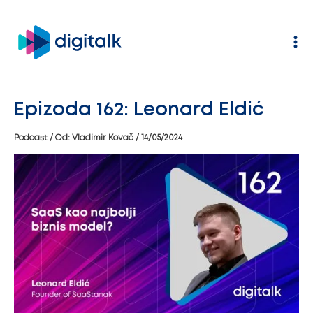
Pređi
na
sadržaj
Epizoda 162: Leonard Eldić
Podcast
/ Od:
Vladimir Kovač
/
14/05/2024