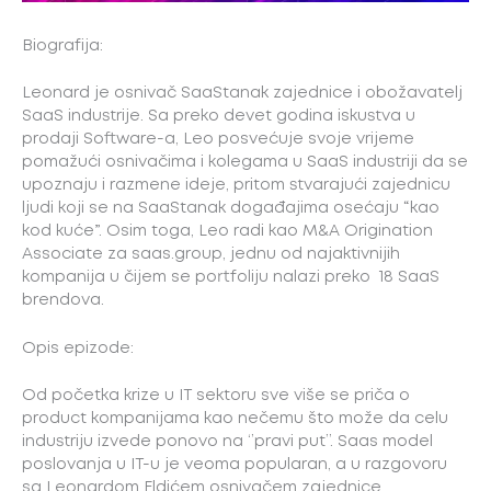
Biografija:
Leonard je osnivač SaaStanak zajednice i obožavatelj
SaaS industrije. Sa preko devet godina iskustva u
prodaji Software-a, Leo posvećuje svoje vrijeme
pomažući osnivačima i kolegama u SaaS industriji da se
upoznaju i razmene ideje, pritom stvarajući zajednicu
ljudi koji se na SaaStanak događajima osećaju “kao
kod kuće”. Osim toga, Leo radi kao M&A Origination
Associate za saas.group, jednu od najaktivnijih
kompanija u čijem se portfoliju nalazi preko 18 SaaS
brendova.
Opis epizode:
Od početka krize u IT sektoru sve više se priča o
product kompanijama kao nečemu što može da celu
industriju izvede ponovo na ‘’pravi put’’. Saas model
poslovanja u IT-u je veoma popularan, a u razgovoru
sa Leonardom Eldićem osnivačem zajednice