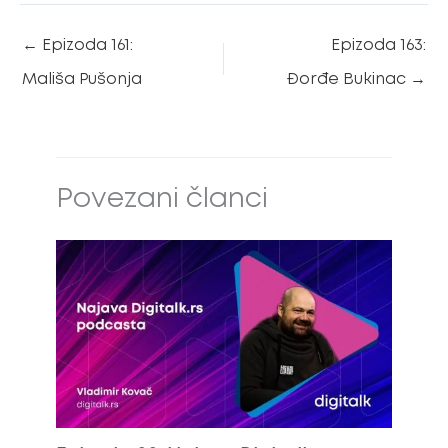
←
Epizoda 161:
Epizoda 163:
Mališa Pušonja
Đorđe Bukinac
→
Povezani članci