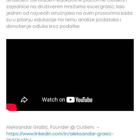
Grašićem, osnivačem edukativne platforme Outliers i
zajednice na društvenim mrežama excel.grasic, kao
jednim od najvećih strućnjaka na ovim prostorima kada
su u pitanju edukacije na temu analize podataka i
donošenje odluka kroz podatke.
Aleksandar Grašić, Founder @ Outliers –
https://www.linkedin.com/in/aleksandar-grasic-