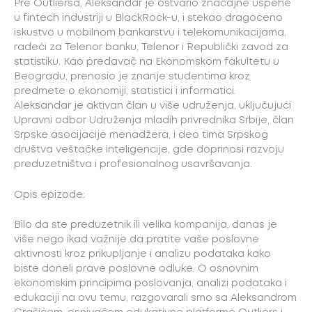
Pre Outliersa, Aleksandar je ostvario značajne uspehe
u fintech industriji u BlackRock-u, i stekao dragoceno
iskustvo u mobilnom bankarstvu i telekomunikacijama,
radeći za Telenor banku, Telenor i Republički zavod za
statistiku. Kao predavač na Ekonomskom fakultetu u
Beogradu, prenosio je znanje studentima kroz
predmete o ekonomiji, statistici i informatici.
Aleksandar je aktivan član u više udruženja, uključujući
Upravni odbor Udruženja mladih privrednika Srbije, član
Srpske asocijacije menadžera, i deo tima Srpskog
društva veštačke inteligencije, gde doprinosi razvoju
preduzetništva i profesionalnog usavršavanja.
Opis epizode:
Bilo da ste preduzetnik ili velika kompanija, danas je
više nego ikad važnije da pratite vaše poslovne
aktivnosti kroz prikupljanje i analizu podataka kako
biste doneli prave poslovne odluke. O osnovnim
ekonomskim principima poslovanja, analizi podataka i
edukaciji na ovu temu, razgovarali smo sa Aleksandrom