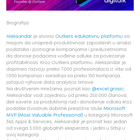
Biografija:
Aleksandar
je stvorio
Outliers edukativnu platformu
sa
misijom da unapredi produktivnost zaposlenih u analizi
podataka i pomogne kompanijama i preduzetnicima
da donose podacima vođene odluke za povećanje
profitabilnosti. Kroz Outliers platformu, Aleksandar je
doprineo razvoju preko 7.000 profesionalaca iz više od
1.000 kompanija i saradnja sa preko 150 kompanija,
jačajući njihove data analytics timove.
Na društvenim mrežama, poznat kao
@excel.grasic
,
Aleksandar vodi zajednicu od preko 250.000 članova,
deli savete za produktivniji rad i donošenje odluka kroz
podatke.Dvostruki dobitnik prestižne titule
Microsoft
MVP (Most Valuable Professional)
u kategoriji Microsoft
365 Apps & Services, Aleksandar je priznat kao jedan
od svega 3.000 globalnih eksperata, i jedini u Srbiji u
ovoj kategoriji.