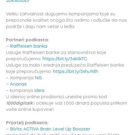
2b85ba3b/
Veliku zahvalnost dugujemo kompanijama koje su
prepoznale kvalitet onoga što radimo i odlučile da nas
podrže i daju nam vetar u leđa:
Partneri podkasta:
–
Raiffeisen banka
Usluge Raiffeisen banke za stanovništvo koje
preporučujemo:
https://bit.ly/3xk0kTC
Usluge za mala i srednja preduzeća Raiffeisen banke
koje preporučujemo:
https://bit.ly/3xhu9Eh
– Kompanija
NIS
–
Ananas
– kompanija
Idea
U Ideinoj online prodavnici unesite promo kod
1000digitalk
i očekuje vas 1.000 dinara popusta prilikom
vaše online kupovine!
Prijatelj podkasta:
–
BiVits ACTIVA Brain Level Up Booster