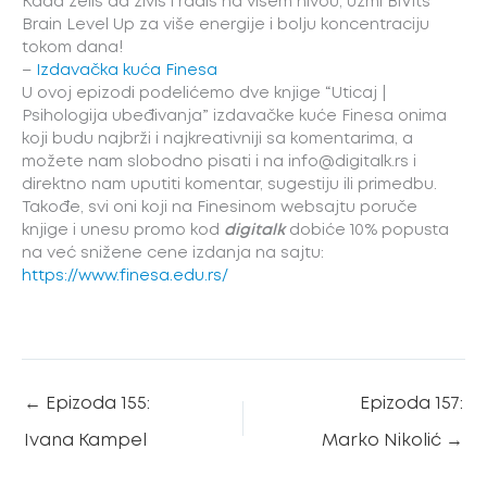
Kada želiš da živiš i radiš na višem nivou, uzmi BiVits
Brain Level Up za više energije i bolju koncentraciju
tokom dana!
–
Izdavačka kuća Finesa
U ovoj epizodi podelićemo dve knjige “Uticaj |
Psihologija ubeđivanja” izdavačke kuće Finesa onima
koji budu najbrži i najkreativniji sa komentarima, a
možete nam slobodno pisati i na info@digitalk.rs i
direktno nam uputiti komentar, sugestiju ili primedbu.
Takođe, svi oni koji na Finesinom websajtu poruče
knjige i unesu promo kod
digitalk
dobiće 10% popusta
na već snižene cene izdanja na sajtu:
https://www.finesa.edu.rs/
←
Epizoda 155:
Epizoda 157:
Ivana Kampel
Marko Nikolić
→