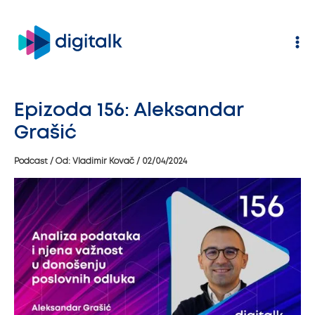
Pređi
na
sadržaj
Epizoda 156: Aleksandar
Grašić
Podcast
/ Od:
Vladimir Kovač
/
02/04/2024