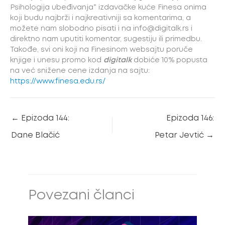
Psihologija ubeđivanja” izdavačke kuće Finesa onima
koji budu najbrži i najkreativniji sa komentarima, a
možete nam slobodno pisati i na info@digitalk.rs i
direktno nam uputiti komentar, sugestiju ili primedbu.
Takođe, svi oni koji na Finesinom websajtu poruče
knjige i unesu promo kod
digitalk
dobiće 10% popusta
na već snižene cene izdanja na sajtu:
https://www.finesa.edu.rs/
←
Epizoda 144:
Epizoda 146:
Dane Blačić
Petar Jevtić
→
Povezani članci