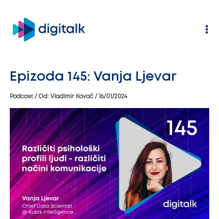
Pređi
na
sadržaj
Epizoda 145: Vanja Ljevar
Podcast
/ Od:
Vladimir Kovač
/
16/01/2024