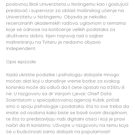
poslovnoj školi Univerziteta u Notingemu kao i gostujući
predavač i supervizor za oblast mašinskog učenje na
Univerzitetu u Notingemu. Objavila je nekoliko
recenziranih akademskih radova, uglavnom o temama
koje se odnose na korišćenje velikih podataka za
društveno dobro. Njen najnoviji rad o sajber
maltretiranju na Tviteru je nedavno objavio
Independent.
Opis epizode:
Kada ukrstite podatke i psihologiju dobijate mnogo
moćan alat koji u današnje vreme borbe za svakog
korisnika može da odluči da li ćete opstati na tržištu ili
ne. U razgovoru sa dr Vanjom Ljevar, Chief Data
Scientistom u specijalizovanoj agenciji Kubik, pričali
smo o spoju psihologije i podataka, šta to sve treba da
imate od osobina kako biste se bavili ovom disciplinom,
te šta to predstavljaju naši digitalni otisci i koji je pravi
način da ih koristimo. Uživajte u razgovoru na temu koja
će u budućnosti samo dobijati na popularnosti!