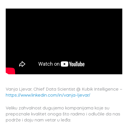
Vanja Ljevar, Chief Data Scientist @ Kubik Intelligence –
https://www.linkedin.com/in/vanja-ljevar/
Veliku zahvalnost dugujemo kompanijama koje su
prepoznale kvalitet onoga što radimo i odlučile da nas
podrže i daju nam vetar u leđa: