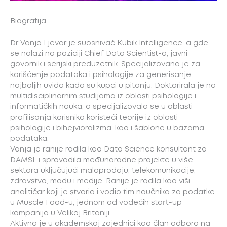
Biografija:
Dr Vanja Ljevar je suosnivač Kubik Intelligence-a gde
se nalazi na poziciji Chief Data Scientist-a, javni
govornik i serijski preduzetnik. Specijalizovana je za
korišćenje podataka i psihologije za generisanje
najboljih uvida kada su kupci u pitanju. Doktorirala je na
multidisciplinarnim studijama iz oblasti psihologije i
informatičkih nauka, a specijalizovala se u oblasti
profilisanja korisnika koristeći teorije iz oblasti
psihologije i bihejvioralizma, kao i šablone u bazama
podataka.
Vanja je ranije radila kao Data Science konsultant za
DAMSL i sprovodila međunarodne projekte u više
sektora uključujući maloprodaju, telekomunikacije,
zdravstvo, modu i medije. Ranije je radila kao viši
analitičar koji je stvorio i vodio tim naučnika za podatke
u Muscle Food-u, jednom od vodećih start-up
kompanija u Velikoj Britaniji.
Aktivna je u akademskoj zajednici kao član odbora na