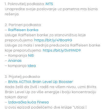
1. Pokrovitelj podkasta:
MTS
Unapredite svoje poslovanje uz pametna mts biznis
rešenja.
2. Partneri podkasta:
–
Raiffeisen banka
Usluge Raiffeisen banke za stanovništvo koje
preporučujemo:
https://bit.ly/47Boa9G
Usluge za mala i srednja preduzeća Raiffeisen banke
koje preporučujemo:
https://bit.ly/3vt9MD9
– Kompanija
NIS
–
Ananas
– kompanija
Idea
3. Prijatelj podkasta:
–
BiVits ACTIVA Brain Level Up Booster
Kada želiš da živiš i radiš na višem nivou, uzmi BiVits
Brain Level Up za više energije i bolju koncentraciju
tokom dana!
–
Izdavačka kuća Finesa
U ovoj epizodi podelićemo dve knjige “Uticaj |