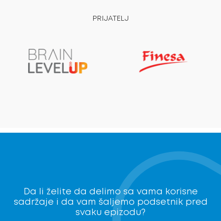
PRIJATELJ
Da li želite da delimo sa vama korisne
sadržaje i da vam šaljemo podsetnik pred
svaku epizodu?