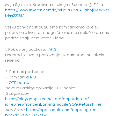
Milja Šijakinjić, Kreativna direkcija / Scenariji @ Žiška –
https://www.linkedin.com/in/milja-%C5%A1ijakinji%C4%87-
b14422125/
Veliku zahvalnost dugujemo kompanijama koje su
prepoznale kvalitet onoga što radimo i odlučile da nas
podrže i daju nam vetar u leđa:
1. Pokrovitelj podkasta:
MTS
Unapredite svoje poslovanje uz pametna mts biznis
rešenja.
2. Partneri podkasta:
– Kompanija
NIS
–
OTP banka
Nova mBanking aplikacija OTP banke:
Google play
:
https://play.google.com/store/apps/details?
id=eu.newfrontier.iBanking.mobile.SOG.Retail&hl=en
App Store
:
https://apps.apple.com/app/soge-m-
bank/id803935073?ls=1