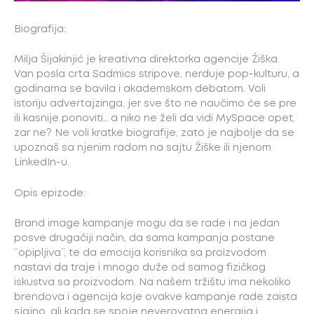
Biografija:
Milja Šijakinjić je kreativna direktorka agencije Žiška.
Van posla crta Sadmics stripove, nerduje pop-kulturu, a
godinama se bavila i akademskom debatom. Voli
istoriju advertajzinga, jer sve što ne naučimo će se pre
ili kasnije ponoviti… a niko ne želi da vidi MySpace opet,
zar ne? Ne voli kratke biografije, zato je najbolje da se
upoznaš sa njenim radom na sajtu Žiške ili njenom
LinkedIn-u.
Opis epizode:
Brand image kampanje mogu da se rade i na jedan
posve drugačiji način, da sama kampanja postane
‘’opipljiva’’, te da emocija korisnika sa proizvodom
nastavi da traje i mnogo duže od samog fizičkog
iskustva sa proizvodom. Na našem tržištu ima nekoliko
brendova i agencija koje ovakve kampanje rade zaista
sjajno, ali kada se spoje neverovatna energija i