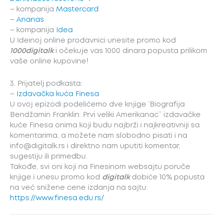
– kompanija
Mastercard
–
Ananas
– kompanija
Idea
U Ideinoj online prodavnici unesite promo kod
1000digitalk
i očekuje vas 1000 dinara popusta prilikom
vaše online kupovine!
3. Prijatelj podkasta:
–
Izdavačka kuća Finesa
U ovoj epizodi podelićemo dve knjige ‘Biografija
Bendžamin Franklin: Prvi veliki Amerikanac’’ izdavačke
kuće Finesa onima koji budu najbrži i najkreativniji sa
komentarima, a možete nam slobodno pisati i na
info@digitalk.rs i direktno nam uputiti komentar,
sugestiju ili primedbu.
Takođe, svi oni koji na Finesinom websajtu poruče
knjige i unesu promo kod
digitalk
dobiće 10% popusta
na već snižene cene izdanja na sajtu:
https://www.finesa.edu.rs/