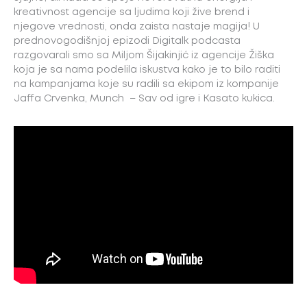
kreativnost agencije sa ljudima koji žive brend i
njegove vrednosti, onda zaista nastaje magija! U
prednovogodišnjoj epizodi Digitalk podcasta
razgovarali smo sa Miljom Šijakinjić iz agencije Žiška
koja je sa nama podelila iskustva kako je to bilo raditi
na kampanjama koje su radili sa ekipom iz kompanije
Jaffa Crvenka, Munch – Sav od igre i Kasato kukica.