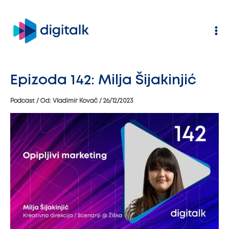
Pređi
na
sadržaj
Epizoda 142: Milja Šijakinjić
Podcast
/ Od:
Vladimir Kovač
/
26/12/2023