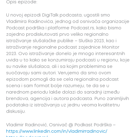
Opis epizode:
U novoj epizodi DigiTalk podcasta, ugostili smo
Vladimira Radinovića, jednog od osnivača organizacije
Podcast podrška i platforme Podcast.rs, kako bismo
zajedno prodiskutovati prvo veliko regionalno
istraživanje slušalačke publike – Sluška 2023, kao i
istraživanje regionalne podcast zajednice Monitor
2023. Ovo istraživanje donelo je mnogo interesantnih
uvida u to kako se konzumiraju podcasti u regionu, koje
su navike slušalaca, ali i sa kojim problemima se
suočavaju sami autori. Verujemo da smo ovom
epizodom pomogli da se cela regionalna podcast
scena i sam format bolje razumeju, te da se u
narednom periodu lakše dolazi do saradnji između
brendova, agencija i autora podcasta. Puno zanimljivih
podataka iz istraživanja uz jednu veoma kvalitetnu
diskusiju.
Vladimir Radinović, Osnivač @ Podkast Podrška –
https://www.linkedin.com/in/vladimirradinovic/