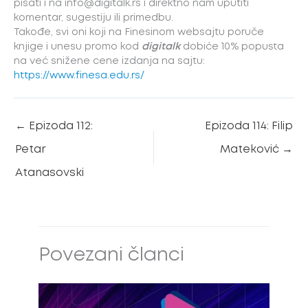
pisati i na info@digitalk.rs i direktno nam uputiti
komentar, sugestiju ili primedbu.
Takođe, svi oni koji na Finesinom websajtu poruče
knjige i unesu promo kod
digitalk
dobiće 10% popusta
na već snižene cene izdanja na sajtu:
https://www.finesa.edu.rs/
←
Epizoda 112:
Epizoda 114: Filip
Petar
Mateković
→
Atanasovski
Povezani članci