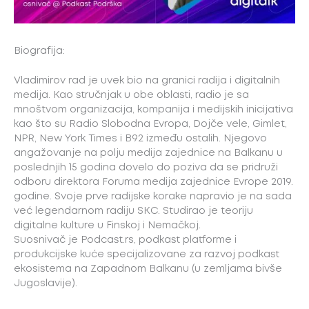
Biografija:
Vladimirov rad je uvek bio na granici radija i digitalnih
medija. Kao stručnjak u obe oblasti, radio je sa
mnoštvom organizacija, kompanija i medijskih inicijativa
kao što su Radio Slobodna Evropa, Dojče vele, Gimlet,
NPR, New York Times i B92 između ostalih. Njegovo
angažovanje na polju medija zajednice na Balkanu u
poslednjih 15 godina dovelo do poziva da se pridruži
odboru direktora Foruma medija zajednice Evrope 2019.
godine. Svoje prve radijske korake napravio je na sada
već legendarnom radiju SKC. Studirao je teoriju
digitalne kulture u Finskoj i Nemačkoj.
Suosnivač je Podcast.rs, podkast platforme i
produkcijske kuće specijalizovane za razvoj podkast
ekosistema na Zapadnom Balkanu (u zemljama bivše
Jugoslavije).