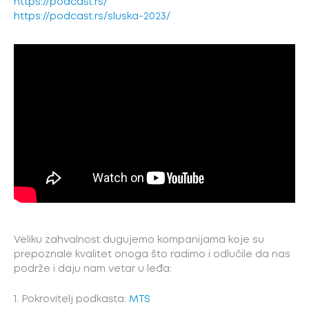
https://podcast.rs/
https://podcast.rs/sluska-2023/
Veliku zahvalnost dugujemo kompanijama koje su
prepoznale kvalitet onoga što radimo i odlučile da nas
podrže i daju nam vetar u leđa:
1. Pokrovitelj podkasta:
MTS