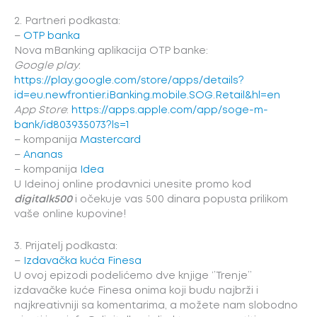
2. Partneri podkasta:
–
OTP banka
Nova mBanking aplikacija OTP banke:
Google play
:
https://play.google.com/store/apps/details?
id=eu.newfrontier.iBanking.mobile.SOG.Retail&hl=en
App Store
:
https://apps.apple.com/app/soge-m-
bank/id803935073?ls=1
– kompanija
Mastercard
–
Ananas
– kompanija
Idea
U Ideinoj online prodavnici unesite promo kod
digitalk500
i očekuje vas 500 dinara popusta prilikom
vaše online kupovine!
3. Prijatelj podkasta:
–
Izdavačka kuća Finesa
U ovoj epizodi podelićemo dve knjige ‘’Trenje’’
izdavačke kuće Finesa onima koji budu najbrži i
najkreativniji sa komentarima, a možete nam slobodno