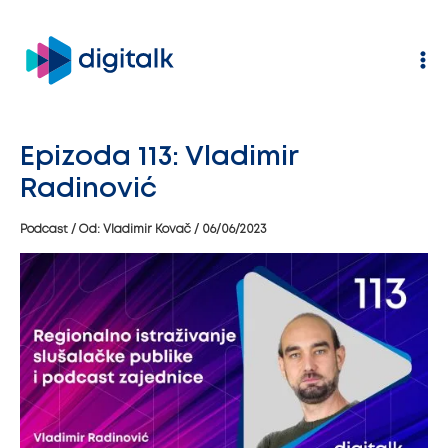
Pređi
na
sadržaj
Epizoda 113: Vladimir
Radinović
Podcast
/ Od:
Vladimir Kovač
/
06/06/2023