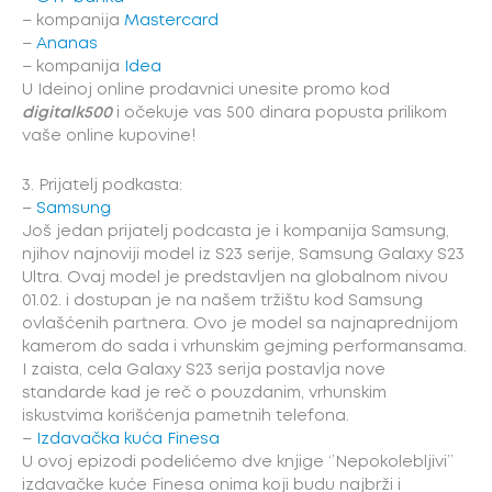
– kompanija
Mastercard
–
Ananas
– kompanija
Idea
U Ideinoj online prodavnici unesite promo kod
digitalk500
i očekuje vas 500 dinara popusta prilikom
vaše online kupovine!
3. Prijatelj podkasta:
–
Samsung
Još jedan prijatelj podcasta je i kompanija Samsung,
njihov najnoviji model iz S23 serije, Samsung Galaxy S23
Ultra. Ovaj model je predstavljen na globalnom nivou
01.02. i dostupan je na našem tržištu kod Samsung
ovlašćenih partnera. Ovo je model sa najnaprednijom
kamerom do sada i vrhunskim gejming performansama.
I zaista, cela Galaxy S23 serija postavlja nove
standarde kad je reč o pouzdanim, vrhunskim
iskustvima korišćenja pametnih telefona.
–
Izdavačka kuća Finesa
U ovoj epizodi podelićemo dve knjige ‘’Nepokolebljivi’’
izdavačke kuće Finesa onima koji budu najbrži i