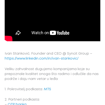
Ivan Stanković, Founder and CEO @ Syncit Group –
https://www.linkedin.com/in/ivan-stankovic/
Veliku zahvalnost dugujemo kompanijama koje su
prepoznale kvalitet onoga što radimo i odlučile da nas
podrže i daju nam vetar u leđa:
1. Pokrovitelj podkasta:
MTS
2. Partneri podkasta:
–
OTP banka