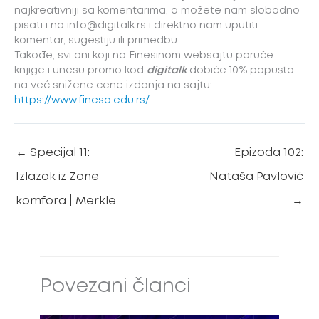
najkreativniji sa komentarima, a možete nam slobodno
pisati i na info@digitalk.rs i direktno nam uputiti
komentar, sugestiju ili primedbu.
Takođe, svi oni koji na Finesinom websajtu poruče
knjige i unesu promo kod
digitalk
dobiće 10% popusta
na već snižene cene izdanja na sajtu:
https://www.finesa.edu.rs/
←
Specijal 11:
Epizoda 102:
Izlazak iz Zone
Nataša Pavlović
komfora | Merkle
→
Povezani članci