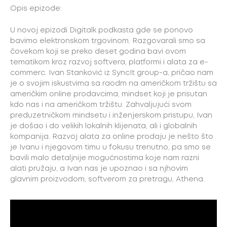
Opis epizode:
U novoj epizodi Digitalk podkasta gde se ponovo
bavimo elektronskom trgovinom. Razgovarali smo sa
čovekom koji se preko deset godina bavi ovom
tematikom kroz razvoj softvera, platformi i alata za e-
commerc. Ivan Stanković iz SyncIt group-a, pričao nam
je o svojim iskustvima sa raodm na američkom tržištu sa
američkim online prodavcima, mindset koji je prisutan
kdo nas i na američkom tržištu. Zahvaljujući svom
preduzetničkom mindsetu i inženjerskom pristupu, Ivan
je došao i do velikih lokalnih klijenata, ali i globalnih
kompanija. Razvoj alata za online prodaju je nešto što
je Ivanu i njegovom timu u fokusu trenutno, pa smo se
bavili malo detaljnije mogućnostima koje nam razni
alati pružaju, a Ivan nas je upoznao i sa njhovim
glavnim proizvodom, softverom za pretragu, Athena.