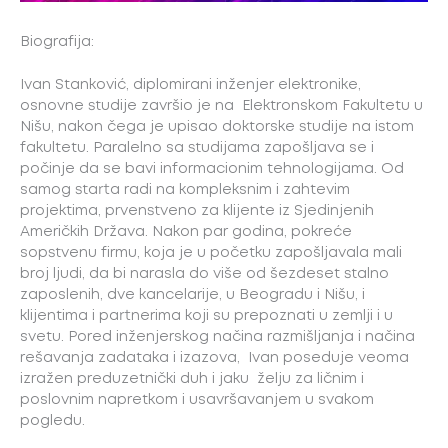
Biografija:
Ivan Stanković, diplomirani inženjer elektronike,
osnovne studije završio je na Elektronskom Fakultetu u
Nišu, nakon čega je upisao doktorske studije na istom
fakultetu. Paralelno sa studijama zapošljava se i
počinje da se bavi informacionim tehnologijama. Od
samog starta radi na kompleksnim i zahtevim
projektima, prvenstveno za klijente iz Sjedinjenih
Američkih Država. Nakon par godina, pokreće
sopstvenu firmu, koja je u početku zapošljavala mali
broj ljudi, da bi narasla do više od šezdeset stalno
zaposlenih, dve kancelarije, u Beogradu i Nišu, i
klijentima i partnerima koji su prepoznati u zemlji i u
svetu. Pored inženjerskog načina razmišljanja i načina
rešavanja zadataka i izazova, Ivan poseduje veoma
izražen preduzetnički duh i jaku želju za ličnim i
poslovnim napretkom i usavršavanjem u svakom
pogledu.