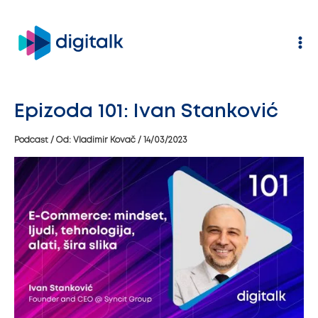
Pređi
na
sadržaj
Epizoda 101: Ivan Stanković
Podcast
/ Od:
Vladimir Kovač
/
14/03/2023