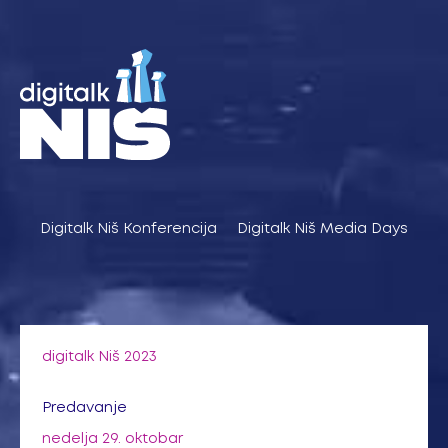
Pređi
na
sadržaj
Digitalk Niš Konferencija
Digitalk Niš Media Days
digitalk Niš 2023
Predavanje
nedelja 29. oktobar