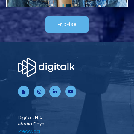
Prijavi se
Digitalk
Niš
Media Days
Predavači