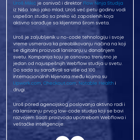
Uroš Mikić
je osnivač i direktor
Flow Ninja Studija
iz Niša. Iako jako mlad, Uroš već petu godinu vodi
uspešan studio sa preko 40 zaposlenih koja
aktivno sarađuje sa klijentima širom sveta.
Uroš je zaljubljenik u no-code tehnologiju i svoje
vreme usmerava ka preoblikovanju načina na koji
se digitalni proizvodi lansiranju u današnjem
svetu. Kompanija koju je osnovao trenutno je
jedan od najuspešnijih Webflow studija u svetu.
Do sada su sarađivali sa više od 100
internacionalnih klijenata među kojima su
Upwork.com
,
Checkout.com
,
Notable Health
i
drugi.
Uroš pored agencijskog poslovanja aktivno radi i
na lansiranju prvog low-code studija koji se bavi
razvojem SaaS proizvoda upotrebom Webflowa i
veštačke inteligencije.