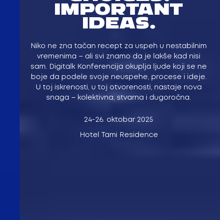
IMPORTANT
IDEAS.
Niko ne zna tačan recept za uspeh u nestabilnim
vremenima – ali svi znamo da je lakše kad nisi
sam. Digitalk Konferencija okuplja ljude koji se ne
boje da podele svoje neuspehe, procese i ideje.
U toj iskrenosti, u toj otvorenosti, nastaje nova
snaga – kolektivna, stvarna i dugoročna.
24-26. oktobar 2025
Hotel Tami Residence