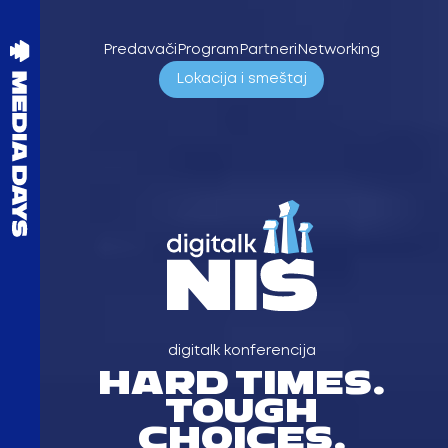
Pređi
na
Predavači
Program
Partneri
Networking
sadržaj
Lokacija i smeštaj
digitalk
konferencija
HARD TIMES.
TOUGH
CHOICES.