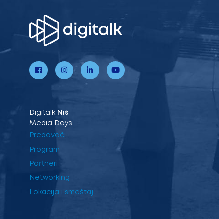
Digitalk
Niš
Media Days
Predavači
Program
Partneri
Networking
Lokacija i smeštaj