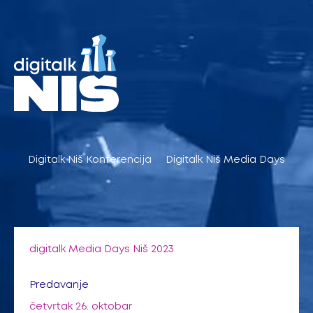
Pređi
na
sadržaj
Digitalk Niš Konferencija
Digitalk Niš Media Days
digitalk Media Days Niš 2023
Predavanje
četvrtak 26. oktobar