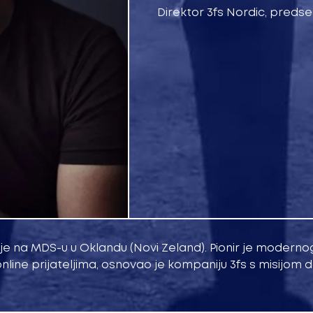
Direktor 3fs Nordic, preds
je na MDS-u u Oklandu (Novi Zeland). Pionir je moderno
 online prijateljima, osnovao je kompaniju 3fs s misijom