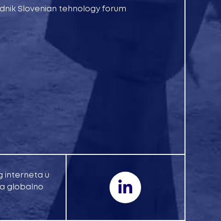
ednik Slovenian tehnology forum
g interneta u
 da globalno