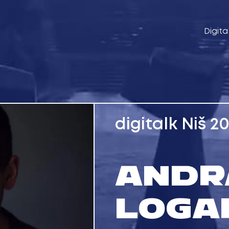
Digita
digitalk Niš 2
ANDR
LOGA