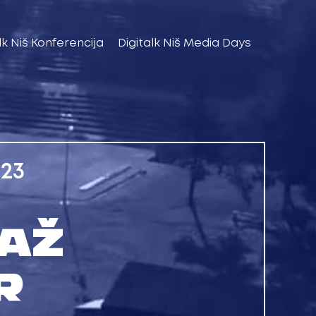
lk Niš Konferencija
Digitalk Niš Media Days
023
AŽ
R