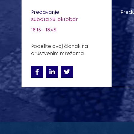
Predavanje
Preda
subota 28. oktobar
18:15 - 18:45
Podelite ovaj članak na
društvenim mrežama: