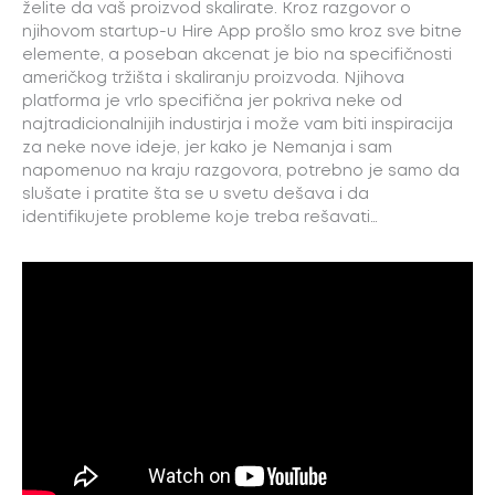
želite da vaš proizvod skalirate. Kroz razgovor o
njihovom startup-u Hire App prošlo smo kroz sve bitne
elemente, a poseban akcenat je bio na specifičnosti
američkog tržišta i skaliranju proizvoda. Njihova
platforma je vrlo specifična jer pokriva neke od
najtradicionalnijih industirja i može vam biti inspiracija
za neke nove ideje, jer kako je Nemanja i sam
napomenuo na kraju razgovora, potrebno je samo da
slušate i pratite šta se u svetu dešava i da
identifikujete probleme koje treba rešavati…