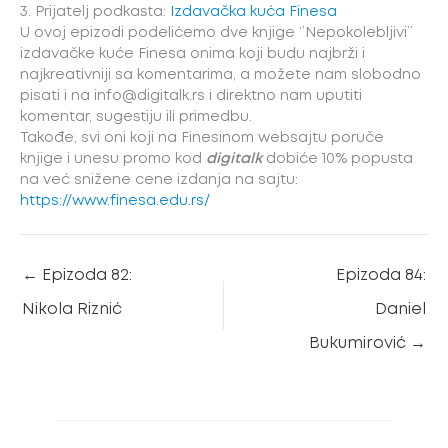
3. Prijatelj podkasta:
Izdavačka kuća Finesa
U ovoj epizodi podelićemo dve knjige ‘’Nepokolebljivi’’
izdavačke kuće Finesa onima koji budu najbrži i
najkreativniji sa komentarima, a možete nam slobodno
pisati i na info@digitalk.rs i direktno nam uputiti
komentar, sugestiju ili primedbu.
Takođe, svi oni koji na Finesinom websajtu poruče
knjige i unesu promo kod
digitalk
dobiće 10% popusta
na već snižene cene izdanja na sajtu:
https://www.finesa.edu.rs/
←
Epizoda 82:
Epizoda 84:
Nikola Riznić
Daniel
Bukumirović
→