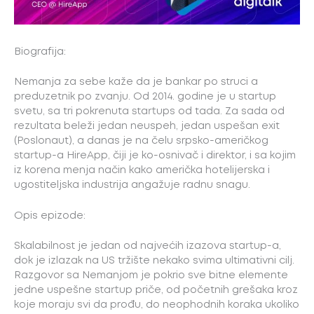
Biografija:
Nemanja za sebe kaže da je bankar po struci a
preduzetnik po zvanju. Od 2014. godine je u startup
svetu, sa tri pokrenuta startups od tada. Za sada od
rezultata beleži jedan neuspeh, jedan uspešan exit
(Poslonaut), a danas je na čelu srpsko-američkog
startup-a HireApp, čiji je ko-osnivač i direktor, i sa kojim
iz korena menja način kako američka hotelijerska i
ugostiteljska industrija angažuje radnu snagu.
Opis epizode:
Skalabilnost je jedan od najvećih izazova startup-a,
dok je izlazak na US tržište nekako svima ultimativni cilj.
Razgovor sa Nemanjom je pokrio sve bitne elemente
jedne uspešne startup priče, od početnih grešaka kroz
koje moraju svi da prođu, do neophodnih koraka ukoliko