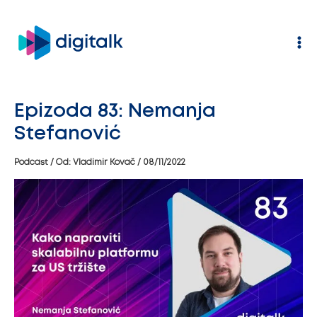
Pređi
na
sadržaj
Epizoda 83: Nemanja
Stefanović
Podcast
/ Od:
Vladimir Kovač
/
08/11/2022