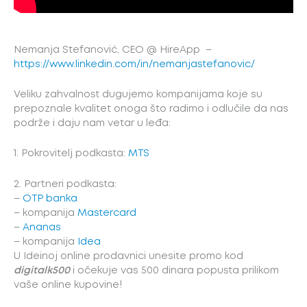
Nemanja Stefanović, CEO @ HireApp –
https://www.linkedin.com/in/nemanjastefanovic/
Veliku zahvalnost dugujemo kompanijama koje su
prepoznale kvalitet onoga što radimo i odlučile da nas
podrže i daju nam vetar u leđa:
1. Pokrovitelj podkasta:
MTS
2. Partneri podkasta:
–
OTP banka
– kompanija
Mastercard
–
Ananas
– kompanija
Idea
U Ideinoj online prodavnici unesite promo kod
digitalk500
i očekuje vas 500 dinara popusta prilikom
vaše online kupovine!