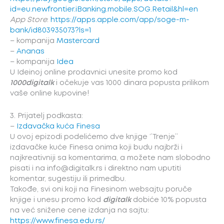
id=eu.newfrontier.iBanking.mobile.SOG.Retail&hl=en
App Store
:
https://apps.apple.com/app/soge-m-
bank/id803935073?ls=1
– kompanija
Mastercard
–
Ananas
– kompanija
Idea
U Ideinoj online prodavnici unesite promo kod
1000digitalk
i očekuje vas 1000 dinara popusta prilikom
vaše online kupovine!
3. Prijatelj podkasta:
–
Izdavačka kuća Finesa
U ovoj epizodi podelićemo dve knjige ‘’Trenje’’
izdavačke kuće Finesa onima koji budu najbrži i
najkreativniji sa komentarima, a možete nam slobodno
pisati i na info@digitalk.rs i direktno nam uputiti
komentar, sugestiju ili primedbu.
Takođe, svi oni koji na Finesinom websajtu poruče
knjige i unesu promo kod
digitalk
dobiće 10% popusta
na već snižene cene izdanja na sajtu:
https://www.finesa.edu.rs/