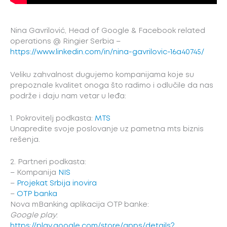
Nina Gavrilović, Head of Google & Facebook related
operations @ Ringier Serbia –
https://www.linkedin.com/in/nina-gavrilovic-16a40745/
Veliku zahvalnost dugujemo kompanijama koje su
prepoznale kvalitet onoga što radimo i odlučile da nas
podrže i daju nam vetar u leđa:
1. Pokrovitelj podkasta:
MTS
Unapredite svoje poslovanje uz pametna mts biznis
rešenja.
2. Partneri podkasta:
– Kompanija
NIS
–
Projekat Srbija inovira
–
OTP banka
Nova mBanking aplikacija OTP banke:
Google play
:
https://play.google.com/store/apps/details?