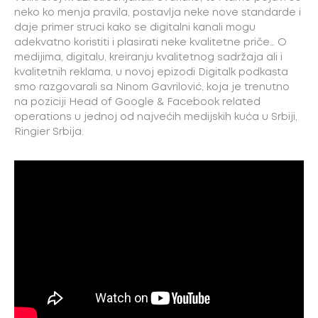
neko ko menja pravila, postavlja neke nove standarde i
daje primer struci kako se digitalni kanali mogu
adekvatno koristiti i plasirati neke kvalitetne priče… O
medijima, digitalu, kreiranju kvalitetnog sadržaja ali i
kvalitetnih reklama, u novoj epizodi Digitalk podkasta
smo razgovarali sa Ninom Gavrilović, koja je trenutno
na poziciji Head of Google & Facebook related
operations u jednoj od najvećih medijskih kuća u Srbiji,
Ringier Srbija.