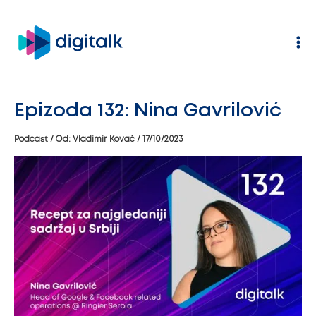
Pređi
na
sadržaj
Epizoda 132: Nina Gavrilović
Podcast
/ Od:
Vladimir Kovač
/
17/10/2023