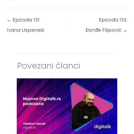
←
Epizoda 131:
Epizoda 133:
Ivana Uspenski
Đorđe Filipović
→
Povezani članci