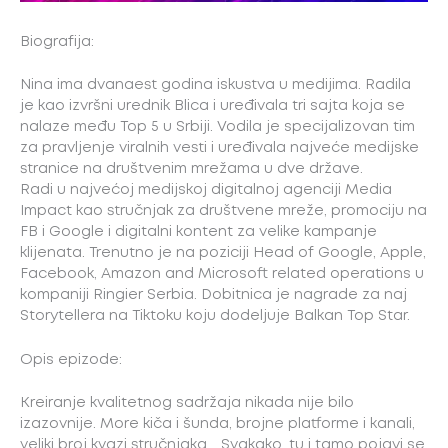
Biografija:
Nina ima dvanaest godina iskustva u medijima. Radila
je kao izvršni urednik Blica i uređivala tri sajta koja se
nalaze među Top 5 u Srbiji. Vodila je specijalizovan tim
za pravljenje viralnih vesti i uređivala najveće medijske
stranice na društvenim mrežama u dve države.
Radi u najvećoj medijskoj digitalnoj agenciji Media
Impact kao stručnjak za društvene mreže, promociju na
FB i Google i digitalni kontent za velike kampanje
klijenata. Trenutno je na poziciji Head of Google, Apple,
Facebook, Amazon and Microsoft related operations u
kompaniji Ringier Serbia. Dobitnica je nagrade za naj
Storytellera na Tiktoku koju dodeljuje Balkan Top Star.
Opis epizode:
Kreiranje kvalitetnog sadržaja nikada nije bilo
izazovnije. More kiča i šunda, brojne platforme i kanali,
veliki broj kvazi stručnjaka…. Svakako, tu i tamo pojavi se