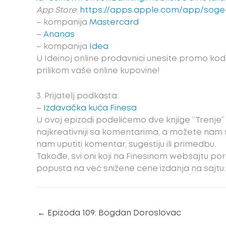
App Store
:
https://apps.apple.com/app/soge
– kompanija
Mastercard
–
Ananas
– kompanija
Idea
U Ideinoj online prodavnici unesite promo ko
prilikom vaše online kupovine!
3. Prijatelj podkasta:
–
Izdavačka kuća Finesa
U ovoj epizodi podelićemo dve knjige ‘’Trenje’’
najkreativniji sa komentarima, a možete nam sl
nam uputiti komentar, sugestiju ili primedbu.
Takođe, svi oni koji na Finesinom websajtu po
popusta na već snižene cene izdanja na sajtu
←
Epizoda 109: Bogdan Doroslovac