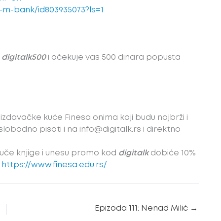
-m-bank/id803935073?ls=1
d
digitalk500
i očekuje vas 500 dinara popusta
 izdavačke kuće Finesa onima koji budu najbrži i
obodno pisati i na info@digitalk.rs i direktno
ruče knjige i unesu promo kod
digitalk
dobiće 10%
:
https://www.finesa.edu.rs/
Epizoda 111: Nenad Milić
→