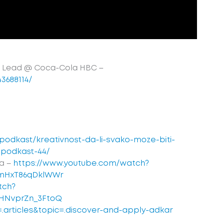
 Lead @ Coca-Cola HBC –
3688114/
s/podkast/kreativnost-da-li-svako-moze-biti-
-podkast-44/
a –
https://www.youtube.com/watch?
KmHxT86qDklWWr
tch?
JHNvprZn_3FtoQ
.articles&topic=.discover-and-apply-adkar