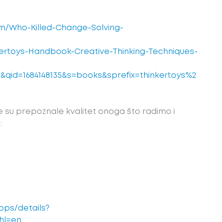
m/Who-Killed-Change-Solving-
rtoys-Handbook-Creative-Thinking-Techniques-
qid=1684148135&s=books&sprefix=thinkertoys%2
 su prepoznale kvalitet onoga što radimo i
:
pps/details?
&hl=en