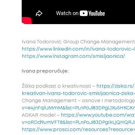
Ivana Todorović, Group Change Management
https://www.linkedin.com/in/ivana-todorovic-4
https://www.instagram.com/smisljaonica/
Ivana preporučuje:
Žiška podkast o kreativnosti –
https://ziska.r
kreativan-ivana-todorovic-smisljaonica-ziska
Change Management – osnove I metodologij
v=e4jnFqlUMmM&list=PLnPoJi83DPgL1Xu5HKC
ADKAR model –
https://www.youtube.com/wa
v=oRDd9umVFT8&list=PLnPoJi83DPgIkLjQHQR
https://www.prosci.com/resources?resource=