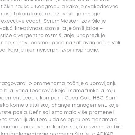
litičkih nauka u Beogradu, a kako je svakodnevno
dnosti tokom karijere je završila je mnoge
 executive coach, Scrum Master i završila je
ući kreativnost, osmislila je Smišljalice –
dstiče divergentno razmišljanje, unapređuje
enice, stihovi, pesme i priče na zabavan način. Voli
i koja je njen neiscrpni izvor inspiracije.
razgovarali o promenama, tačnije o upravljanju
bila Ivana Todorović kojoj i sama funkcija koju
nagement Lead u kompaniji Coca-Cola HBC. Sam
eko kome u tituli stoji change management, koje
vrste posla. Definisali smo malo više promene i
to stvari ljude teraju da se opiru promenama a
omenama u poslovnom kontekstu, šta sve može biit
plan implementacije promena, šta je to ADKAR