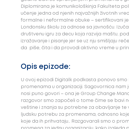
Diplomirana je komunikološkinja Fakulteta po
učenje jedna od njenih najvažnijih životnih vre
formalne i neformalne obuke – sertifikovani je
Londonsku školu za odnose sa javnošću. Izučavaj
društvenu igru za decu koja razvija maštu, po
izražavanje i pisanje jer se uz nju smišljaju reč
da piše, čita i da provodi aktivno vreme u prirod
Opis epizode:
U ovoj epizodi Digitalk podkasta ponovo smo 
promenama u organizaciji. Sagovornica nam je 
nosi puno govori – ona je Group Change Ma
razgovor smo započeli o tome čime se bavi n
veštine i znanja su potrebne za obavljanje te 
ljudsku potrebu za promenama, odnosno koje 
koje da ih prihvataju… Razgovarali smo o pr
promena za jednu organizaciju, kako izgleda 