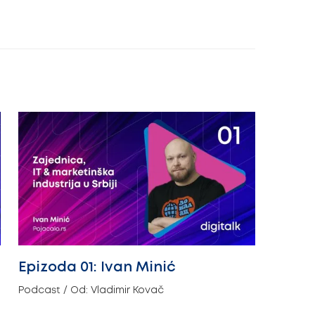
Epizoda 01: Ivan Minić
Podcast
/ Od:
Vladimir Kovač