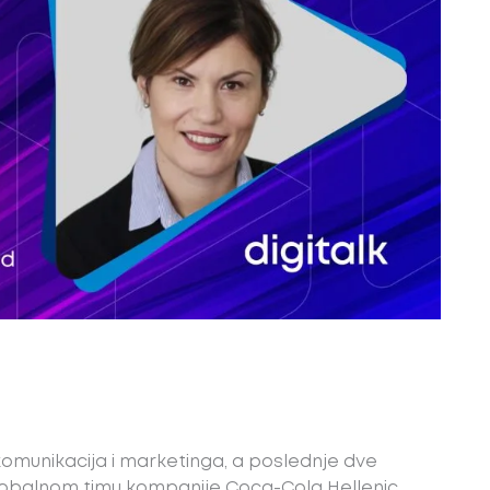
 komunikacija i marketinga, a poslednje dve
obalnom timu kompanije Coca-Cola Hellenic.