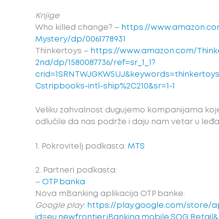
Knjige
Who killed change? –
https://www.amazon.co
Mystery/dp/0061778931
Thinkertoys –
https://www.amazon.com/Thinke
2nd/dp/1580087736/ref=sr_1_1?
crid=1SRNTWJGKW5UJ&keywords=thinkertoys&
Cstripbooks-intl-ship%2C210&sr=1-1
Veliku zahvalnost dugujemo kompanijama koje
odlučile da nas podrže i daju nam vetar u leđa
1. Pokrovitelj podkasta:
MTS
2. Partneri podkasta:
–
OTP banka
Nova mBanking aplikacija OTP banke:
Google play
:
https://play.google.com/store/a
id=eu.newfrontier.iBanking.mobile.SOG.Retail