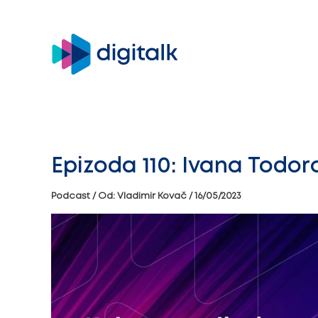
Pređi
na
sadržaj
Epizoda 110: Ivana Todor
Podcast
/ Od:
Vladimir Kovač
/
16/05/2023