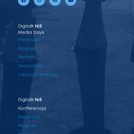
Digitalk
Niš
Media Days
Predavači
Program
Partneri
Networking
Lokacija i smeštaj
Digitalk
Niš
Konferencija
Predavači
Program