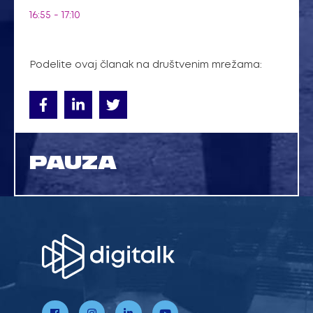
16:55 - 17:10
Podelite ovaj članak na društvenim mrežama:
PAUZA