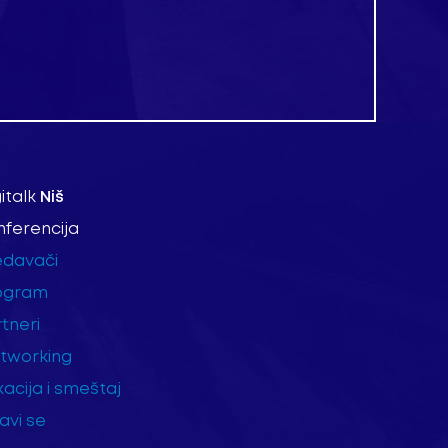
italk
Niš
nferencija
edavači
ogram
tneri
tworking
kacija i smeštaj
javi se