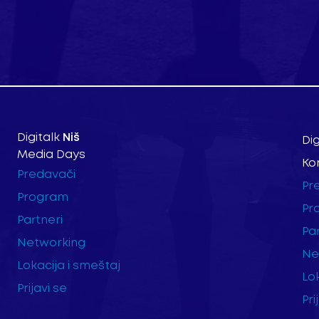
Digitalk
Niš
Dig
Media Days
Ko
Predavači
Pr
Program
Pr
Partneri
Par
Networking
Ne
Lokacija i smeštaj
Lo
Prijavi se
Pri