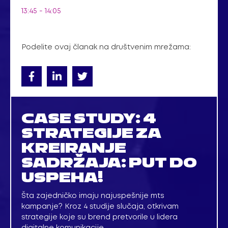
13:45 - 14:05
Podelite ovaj članak na društvenim mrežama:
CASE STUDY: 4
STRATEGIJE ZA
KREIRANJE
SADRŽAJA: PUT DO
USPEHA!
Šta zajedničko imaju najuspešnije mts
kampanje? Kroz 4 studije slučaja, otkrivam
strategije koje su brend pretvorile u lidera
digitalne komunikacije.