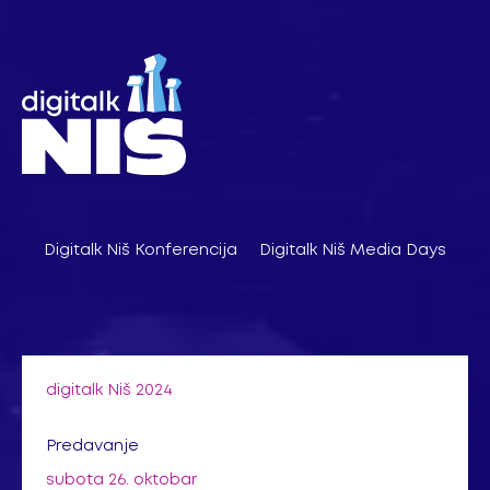
Pređi
na
sadržaj
Digitalk Niš Konferencija
Digitalk Niš Media Days
digitalk Niš 2024
Predavanje
subota 26. oktobar