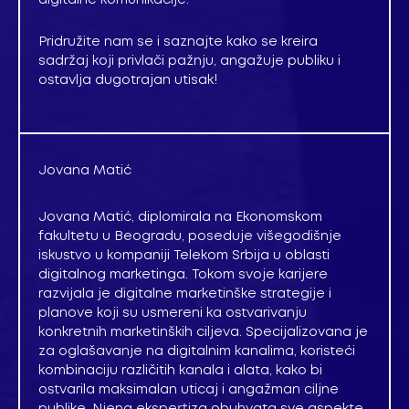
Pridružite nam se i saznajte kako se kreira
sadržaj koji privlači pažnju, angažuje publiku i
ostavlja dugotrajan utisak!
Jovana Matić
Jovana Matić, diplomirala na Ekonomskom
fakultetu u Beogradu, poseduje višegodišnje
iskustvo u kompaniji Telekom Srbija u oblasti
digitalnog marketinga. Tokom svoje karijere
razvijala je digitalne marketinške strategije i
planove koji su usmereni ka ostvarivanju
konkretnih marketinških ciljeva. Specijalizovana je
za oglašavanje na digitalnim kanalima, koristeći
kombinaciju različitih kanala i alata, kako bi
ostvarila maksimalan uticaj i angažman ciljne