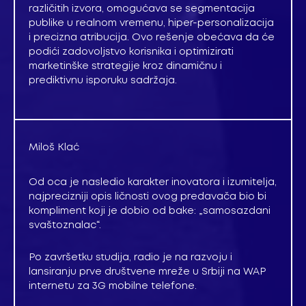
različitih izvora, omogućava se segmentacija
publike u realnom vremenu, hiper-personalizacija
i precizna atribucija. Ovo rešenje obećava da će
podići zadovoljstvo korisnika i optimizirati
marketinške strategije kroz dinamičnu i
prediktivnu isporuku sadržaja.
Miloš Klać
Od oca je nasledio karakter inovatora i izumitelja,
najprecizniji opis ličnosti ovog predavača bio bi
kompliment koji je dobio od bake: „samosazdani
svaštoznalac“.
Po završetku studija, radio je na razvoju i
lansiranju prve društvene mreže u Srbiji na WAP
internetu za 3G mobilne telefone.