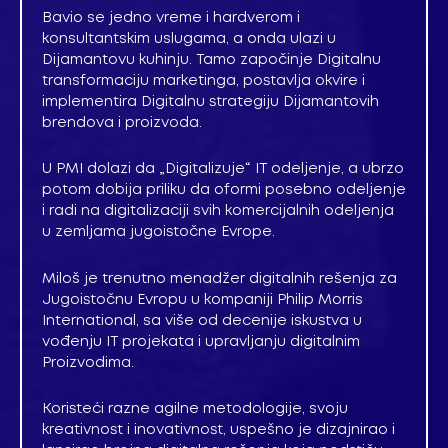
Bavio se jedno vreme i hardverom i
konsultantskim uslugama, a onda ulazi u
Dijamantovu kuhinju. Tamo započinje Digitalnu
transformaciju marketinga, postavlja okvire i
implementira Digitalnu strategiju Dijamantovih
brendova i proizvoda.
U PMI dolazi da „Digitalizuje“ IT odeljenje, a ubrzo
potom dobija priliku da oformi posebno odeljenje
i radi na digitalizaciji svih komercijalnih odeljenja
u zemljama jugoistočne Evrope.
Miloš je trenutno menadžer digitalnih rešenja za
Jugoistočnu Evropu u kompaniji Philip Morris
International, sa više od decenije iskustva u
vođenju IT projekata i upravljanju digitalnim
Proizvodima.
Koristeći razne agilne metodologije, svoju
kreativnost i inovativnost, uspešno je dizajnirao i