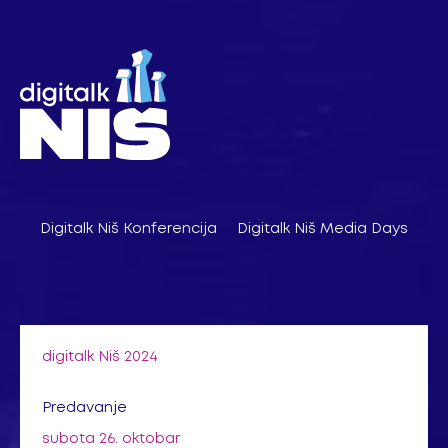
Pređi
na
sadržaj
Digitalk Niš Konferencija
Digitalk Niš Media Days
digitalk Niš 2024
Predavanje
subota 26. oktobar