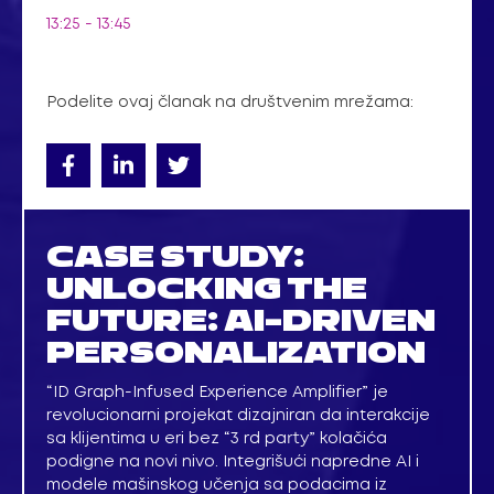
13:25 - 13:45
Podelite ovaj članak na društvenim mrežama:
CASE STUDY:
UNLOCKING THE
FUTURE: AI-DRIVEN
PERSONALIZATION
“ID Graph-Infused Experience Amplifier” je
revolucionarni projekat dizajniran da interakcije
sa klijentima u eri bez “3 rd party” kolačića
podigne na novi nivo. Integrišući napredne AI i
modele mašinskog učenja sa podacima iz