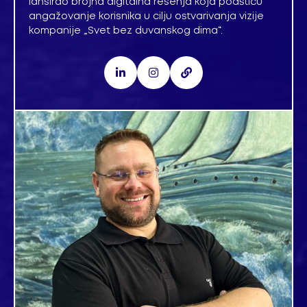
lansirao brojna digitalna rešenja koja podstiču
angažovanje korisnika u cilju ostvarivanja vizije
kompanije „Svet bez duvanskog dima“.