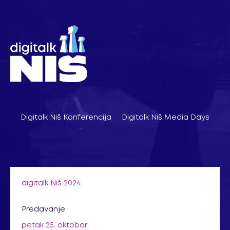
Pređi
na
sadržaj
Digitalk Niš Konferencija
Digitalk Niš Media Days
digitalk Niš 2024
Predavanje
petak 25. oktobar