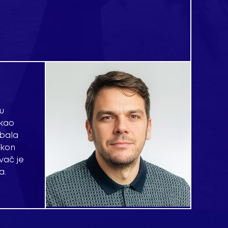
u
 kao
dbala
akon
vač je
a.