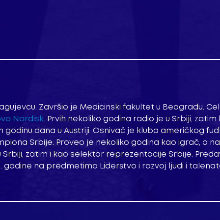
agujevcu. Završio je Medicinski fakultet u Beogradu. Cel
vo Nordisk
. Prvih nekoliko godina radio je u Srbiji, zatim
ih godinu dana u Austriji. Osnivač je kluba američkog fu
iona Srbije. Proveo je nekoliko godina kao igrač, a n
Srbiji, zatim i kao selektor reprezentacije Srbije. Preda
godine na predmetima Liderstvo i razvoj ljudi i talenat