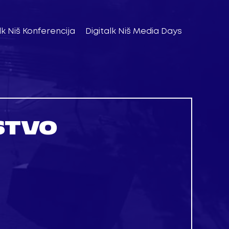
lk Niš Konferencija
Digitalk Niš Media Days
STVO