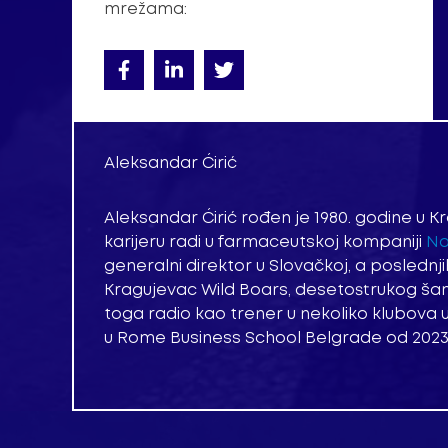
mrežama:
Aleksandar Ćirić
Aleksandar Ćirić rođen je 1980. godine u Kr
karijeru radi u farmaceutskoj kompaniji
No
generalni direktor u Slovačkoj, a poslednj
Kragujevac Wild Boars, desetostrukog šamp
toga radio kao trener u nekoliko klubova u 
u Rome Business School Belgrade od 2023. 