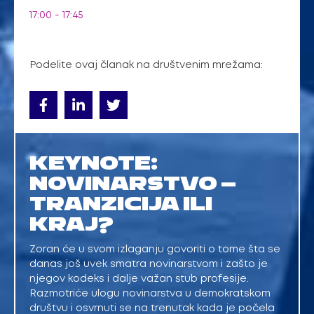
17:00 - 17:45
Podelite ovaj članak na društvenim mrežama:
KEYNOTE:
NOVINARSTVO –
TRANZICIJA ILI
KRAJ?
Zoran će u svom izlaganju govoriti o tome šta se
danas još uvek smatra novinarstvom i zašto je
njegov kodeks i dalje važan stub profesije.
Razmotriće ulogu novinarstva u demokratskom
društvu i osvrnuti se na trenutak kada je počela