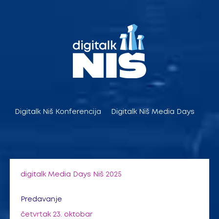
Pređi
na
sadržaj
Digitalk Niš Konferencija
Digitalk Niš Media Days
digitalk Media Days Niš 2025
Predavanje
četvrtak 23. oktobar