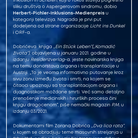
Inklusion in Schulen
, koji u fokus stavlja pogrešnu
sliku društva o Aspergerovom sindromu, dobio
Herbert-Pichler-Inklusions-Medienpreis
u
kategoriji televizija. Nagrada je prvi put
dodeljena od strane organizacije
Licht ins Dunkel
i ORF-a.
Dobrićeva knjiga
„Ein Stück Leben“(„Komadić
života“)
, objavljena u januaru 2021. godine u
izdanju
Residenzverlag
-a, jeste novinarska knjiga
na temu donorstava organa i transplantacije u
Austriji. „To je veoma informativno putovanje kroz
sivu zonu između života i smrti, na kojem se
čitaoci upoznaju sa transplantacijom organa i
dijagnostikom moždane smrti. Već samo detaljno
prenošenje medicinskih i hirurških procesa čini
knjigu dragocenom“, piše nemački magazin
P.M.
u
izdanju 03/2021.
Dokumentarni film Zorana Dobrića
„Dva lica rata“
,
u kojem se obradjuju teme masovnih streljanja u