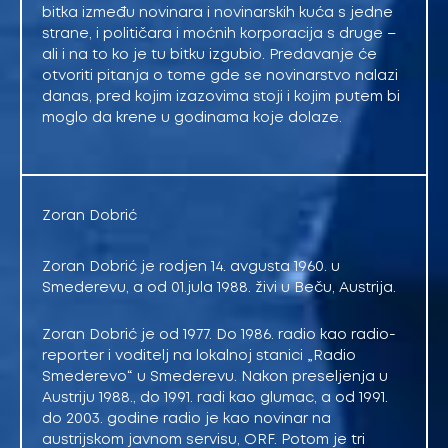
bitka između novinara i novinarskih kuća s jedne
strane, i političara i moćnih korporacija s druge –
ali i na to ko je tu bitku izgubio. Predavanje će
otvoriti pitanja o tome gde se novinarstvo nalazi
danas, pred kojim izazovima stoji i kojim putem bi
moglo da krene u godinama koje dolaze.
Zoran Dobrić
Zoran Dobrić je rodjen 14. avgusta 1960. u
Smederevu, a od 01.jula 1988. živi u Beču, Austrija.
Zoran Dobrić je od 1977. Do 1986. radio kao radio-
reporter i voditelj na lokalnoj stanici „Radio
Smederevo“ u Smederevu. Nakon preseljenja u
Austriju 1988., do 1991. radi kao glumac, a od 1991.
do 2003. godine radio je kao novinar na
austrijskom javnom servisu, ORF. Potom je tri