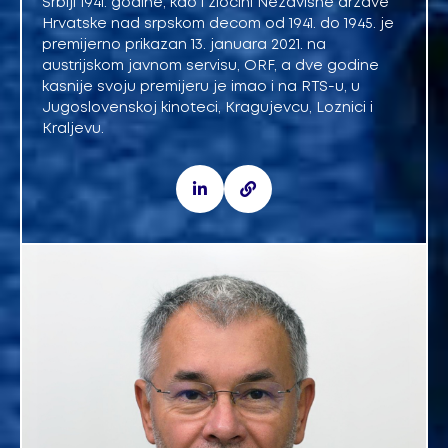
Srbiji 1941. godine, kao i zločini Nezavisne države
Hrvatske nad srpskom decom od 1941. do 1945. je
premijerno prikazan 13. januara 2021. na
austrijskom javnom servisu, ORF, a dve godine
kasnije svoju premijeru je imao i na RTS-u, u
Jugoslovenskoj kinoteci, Kragujevcu, Loznici i
Kraljevu.