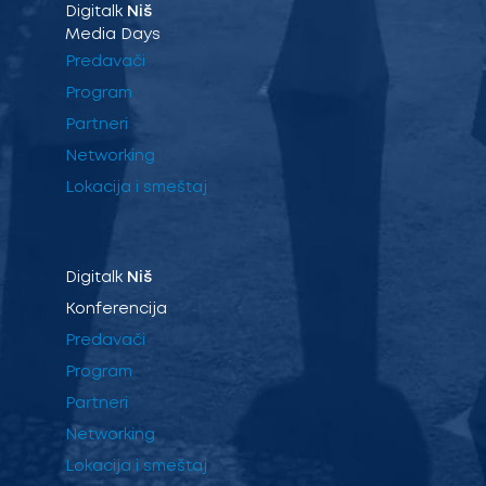
Digitalk
Niš
Media Days
Predavači
Program
Partneri
Networking
Lokacija i smeštaj
Digitalk
Niš
Konferencija
Predavači
Program
Partneri
Networking
Lokacija i smeštaj