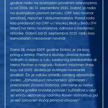
godine radio na austrijskim privatnim televizijama,
a od 2006. do 31. septembra 2025. Dobrić je radio
na austrijskom javnom servisu, ORF, kao novinar
istražitelj, reporter i dokumentarista. Pored rada
kao predavač na ORF-u i Visokoj školi u Beču (FH
Wien) na temu novinarstva, odnosa s medijima i
retorike, Dobrić od 01. septembra 2025. radi i kao
samostalan i nezavisan novinar.
Dana 28. maja 2009. godine Dobrić je za svoj
prilog u emisiji
Thema
o slučaju ubistva Raven
Vollrath-a dobio iz ruku saveznog predsednika dr
Heinz Fischer-a nagradu Robert-Hochner-Preis,
koju od 2005. dodeljuje Austrijski novinarski
sindikat. Žiri je odluku između ostalog obrazložio
ovako:
„Zahvaljujući novinarskoj upornosti i
preciznosti Zorana Dobrića, otkrivene su teške
istražne greške tirolske policije i tužilaštva u vezi
sa smrću sezonskog radnika Raven Vollrath-a, pa
je već zatvoren slučaj ponovo otvoren.“