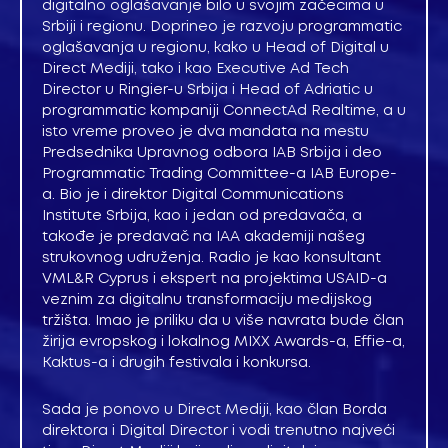
digitalno oglašavanje bilo u svojim začecima u
Srbiji i regionu. Doprineo je razvoju programmatic
oglašavanja u regionu, kako u Head of Digital u
Direct Mediji, tako i kao Executive Ad Tech
Director u Ringier-u Srbija i Head of Adriatic u
programmatic kompaniji ConnectAd Realtime, a u
isto vreme proveo je dva mandata na mestu
Predsednika Upravnog odbora IAB Srbija i deo
Programmatic Trading Committee-a IAB Europe-
a. Bio je i direktor Digital Communications
Institute Srbija, kao i jedan od predavača, a
takođe je predavač na IAA akademiji našeg
strukovnog udruženja. Radio je kao konsultant
VML&R Cyprus i ekspert na projektima USAID-a
veznim za digitalnu transformaciju medijskog
tržišta. Imao je priliku da u više navrata bude član
žirija evropskog i lokalnog MIXX Awards-a, Effie-a,
Kaktus-a i drugih festivala i konkursa.
Sada je ponovo u Direct Mediji, kao član Borda
direktora i Digital Director i vodi trenutno najveći