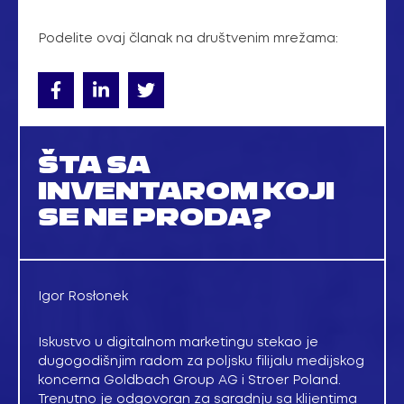
Podelite ovaj članak na društvenim mrežama:
ŠTA SA
INVENTAROM KOJI
SE NE PRODA?
Igor Rosłonek
Iskustvo u digitalnom marketingu stekao je
dugogodišnjim radom za poljsku filijalu medijskog
koncerna Goldbach Group AG i Stroer Poland.
Trenutno je odgovoran za saradnju sa klijentima