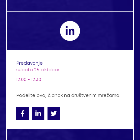
Predavanje
subota 26. oktobar
12:00 - 12:30
Podelite ovaj članak na društvenim mrežama: