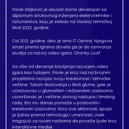
Pavle Miljković je iskusan biznis developer sa
diplomom strukovnog inženjera elektrotehnike i
računarstva, koju je stekao na Visokoj tehničkoj
školi 2022. godine.
Od 2021. godine, deo je tima IT Centra. Njegova
strast prema igrama dovela ga je do osnivanja
studija za razvoj video igara, Chonky Loaf.
Sa više od decenije bavljenja razvojem video
igara kao hobijem, Pavle je kroz rad na brojnim
projektima razvijao svoju kreativnost i tehničke
veštine. Tokom školovanja u školi glume, gde je
učestvovao u glumačkim i režiserskim zadacima,
usavršavao je i veštine javnog nastupa i timskog
rada, što mu danas pomaže u poslovnim i
kreativnim izazovima. Kroz ove aktivnosti, spojio
je ljubav prema tehnologiji i umetnosti, uvek
tragajući za novim načinima da poveže ljude kroz
interaktivne medije.