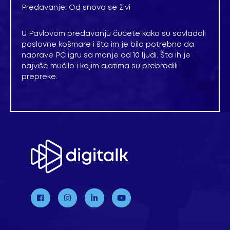
Predavanje: Od snova se živi
U Pavlovom predavanju čućete kako su savladali
poslovne košmare i šta im je bilo potrebno da
naprave PC igru sa manje od 10 ljudi. Šta ih je
najviše mučilo i kojim alatima su prebrodili
prepreke.