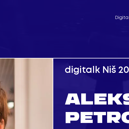
Digita
digitalk Niš 2
ALEK
PETR