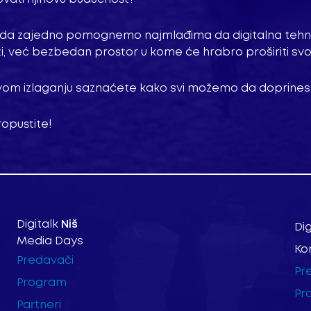
da zajedno pomognemo najmlađima da digitalna tehno
i, već bezbedan prostor u kome će hrabro proširiti sv
vom izlaganju saznaćete kako svi možemo da doprine
opustite!
Digitalk
Niš
Dig
Media Days
Ko
Predavači
Pr
Program
Pr
Partneri