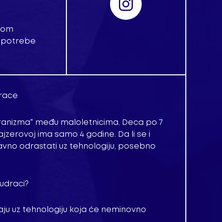
ćnom
 upotrebe
drace
„ekranizma“ među maloletnicima. Deca po 7
ajzerovoj ima samo 4 godine. Da li se i
avno odrastati uz tehnologiju, posebno
mudraci?
jaju uz tehnologiju koja će neminovno