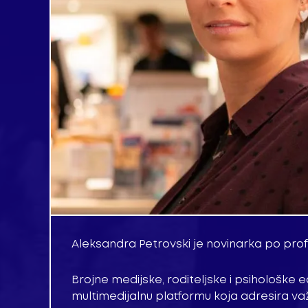
Aleksandra Petrovski je novinarka po profe
Brojne medijske, roditeljske i psihološke edu
multimedijalnu platformu koja adresira važ