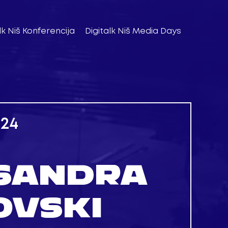
lk Niš Konferencija
Digitalk Niš Media Days
024
SANDRA
OVSKI