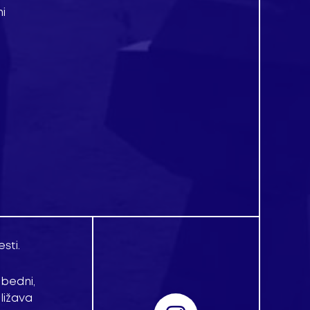
i
sti.
zbedni,
ližava