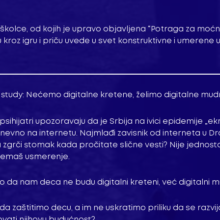
edškolce, od kojih je upravo objavljena “Potraga za mo
roz igru i priču uvede u svet konstruktivne i umerene
study: Nećemo digitalne kretene, želimo digitalne mu
 psihijatri upozoravaju da je Srbija na ivici epidemije 
dnevno na internetu. Najmlađi zavisnik od interneta u Dr
zgrči stomak kada pročitate slične vesti? Nije jednost
nemaš usmerenje.
o da nam deca ne budu digitalni kreteni, već digitalni 
da zaštitimo decu, a im ne uskratimo priliku da se razvi
ovati njihovu budućnost?