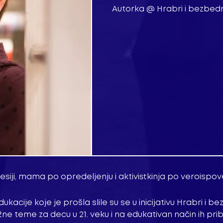
Autorka @ Hrabri i bezbedn
siji, mama po opredeljenju i aktivistkinja po veroispove
kacije koje je prošla slile su se u inicijativu Hrabri i be
ne teme za decu u 21. veku i na edukativan način ih prib