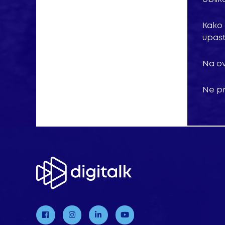
Kako 
upast
Na o
Ne pr