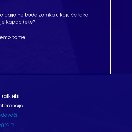
logija ne bude zamka u koju će lako
oje kapacitete?
semo tome.
italk
Niš
nferencija
edavači
ogram