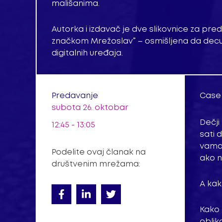
mališanima.
Autorka i izdavač je dve slikovnice za pr
značkom Mrežoslav” – osmišljena da decu k
digitalnih uređaja.
Predavanje
Case 
subota 26. oktobar
Dečji
12:45 - 13:05
sati 
vama 
Podelite ovaj članak na
ako 
društvenim mrežama:
A kak
Kako 
oblik