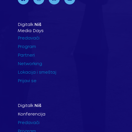
Digitalk
Niš
Media Days
Predavači
Program
Partneri
Networking
Lokacija i smeštaj
Prijavi se
Digitalk
Niš
Konferencija
Predavači
Program