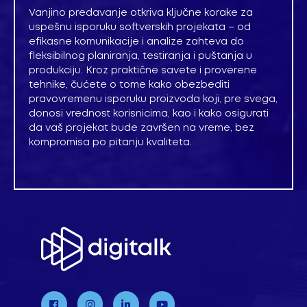
Vanjino predavanje otkriva ključne korake za
uspešnu isporuku softverskih projekata – od
efikasne komunikacije i analize zahteva do
fleksibilnog planiranja, testiranja i puštanja u
produkciju. Kroz praktične savete i proverene
tehnike, čućete o tome kako obezbediti
pravovremenu isporuku proizvoda koji, pre svega,
donosi vrednost korisnicima, kao i kako osigurati
da vaš projekat bude završen na vreme, bez
kompromisa po pitanju kvaliteta.