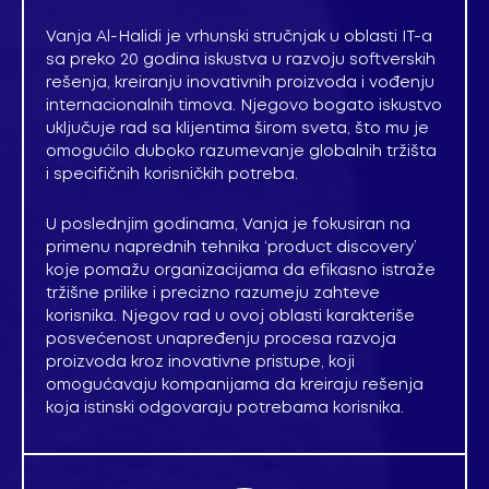
Vanja Al-Halidi je vrhunski stručnjak u oblasti IT-a
sa preko 20 godina iskustva u razvoju softverskih
rešenja, kreiranju inovativnih proizvoda i vođenju
internacionalnih timova. Njegovo bogato iskustvo
uključuje rad sa klijentima širom sveta, što mu je
omogućilo duboko razumevanje globalnih tržišta
i specifičnih korisničkih potreba.
U poslednjim godinama, Vanja je fokusiran na
primenu naprednih tehnika ‘product discovery’
koje pomažu organizacijama da efikasno istraže
tržišne prilike i precizno razumeju zahteve
korisnika. Njegov rad u ovoj oblasti karakteriše
posvećenost unapređenju procesa razvoja
proizvoda kroz inovativne pristupe, koji
omogućavaju kompanijama da kreiraju rešenja
koja istinski odgovaraju potrebama korisnika.