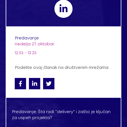
Predavanje
nedelja 27. oktobar
12:55 - 13:25
Podelite ovaj članak na društvenim mrežama:
Predavanje: Šta radi “delivery” i zašto je ključan
za uspeh projekta?