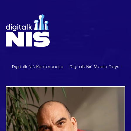
Pređi
na
sadržaj
Digitalk Niš Konferencija
Digitalk Niš Media Days