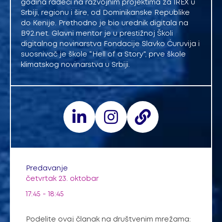
godina radeći na razvojnim projektima za IREX u
Srbiji, regionu i šire, od Dominikanske Republike
do Kenije. Prethodno je bio urednik digitala na
B92.net. Glavni mentor je u prestižnoj Školi
digitalnog novinarstva Fondacije Slavko Ćuruvija i
suosnivač je škole “Hell of a Story”, prve škole
klimatskog novinarstva u Srbiji.
Predavanje
četvrtak 23. oktobar
17:45 - 18:45
Podelite ovaj članak na društvenim mrežama: