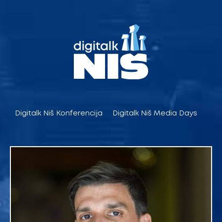
Pređi
na
sadržaj
Digitalk Niš Konferencija
Digitalk Niš Media Days