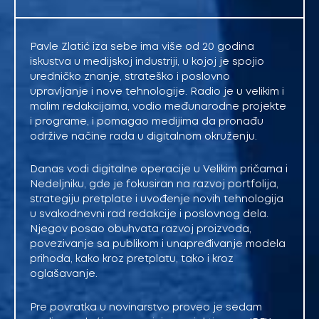
Pavle Zlatić iza sebe ima više od 20 godina
iskustva u medijskoj industriji, u kojoj je spojio
uredničko znanje, strateško i poslovno
upravljanje i nove tehnologije. Radio je u velikim i
malim redakcijama, vodio međunarodne projekte
i programe, i pomagao medijima da pronađu
održive načine rada u digitalnom okruženju.
Danas vodi digitalne operacije u Velikim pričama i
Nedeljniku, gde je fokusiran na razvoj portfolija,
strategiju pretplate i uvođenje novih tehnologija
u svakodnevni rad redakcije i poslovnog dela.
Njegov posao obuhvata razvoj proizvoda,
povezivanje sa publikom i unapređivanje modela
prihoda, kako kroz pretplatu, tako i kroz
oglašavanje.
Pre povratka u novinarstvo proveo je sedam