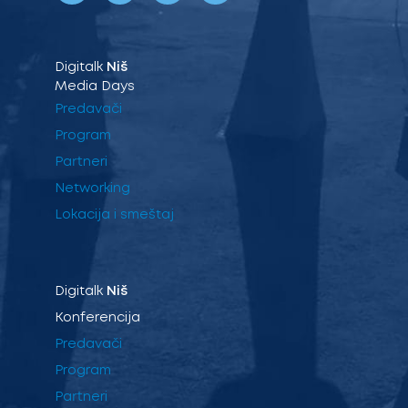
Digitalk
Niš
Media Days
Predavači
Program
Partneri
Networking
Lokacija i smeštaj
Digitalk
Niš
Konferencija
Predavači
Program
Partneri