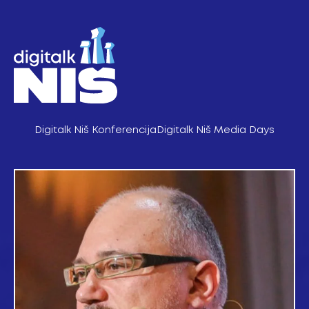
Pređi
na
sadržaj
Digitalk Niš Konferencija
Digitalk Niš Media Days