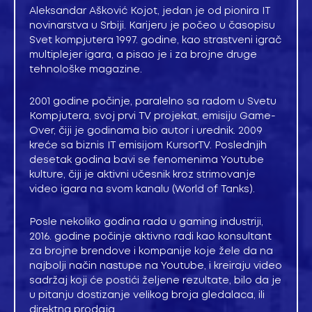
Aleksandar Ašković Kojot, jedan je od pionira IT
novinarstva u Srbiji. Karijeru je počeo u časopisu
Svet kompjutera 1997. godine, kao strastveni igrač
multiplejer igara, a pisao je i za brojne druge
tehnološke magazine.
2001 godine počinje, paralelno sa radom u Svetu
Kompjutera, svoj prvi TV projekat, emisiju Game-
Over, čiji je godinama bio autor i urednik. 2009
kreće sa biznis IT emisijom KursorTV. Poslednjih
desetak godina bavi se fenomenima Youtube
kulture, čiji je aktivni učesnik kroz strimovanje
video igara na svom kanalu (World of Tanks).
Posle nekoliko godina rada u gaming industriji,
2016. godine počinje aktivno radi kao konsultant
za brojne brendove i kompanije koje žele da na
najbolji način nastupe na Youtube, i kreiraju video
sadržaj koji će postići željene rezultate, bilo da je
u pitanju dostizanje velikog broja gledalaca, ili
direktna prodaja.