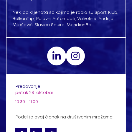
Neki od klijenata sa kojima je radio su Sport Klub,
BalkanTrip, Polovni Automobili, Valvoline, Andrija
Milošević, Slavica Squire, MeridianBet…
Predavanje
petak 28. oktobar
10:30 - 11:00
Podelite ovaj članak na društvenim mrežama: