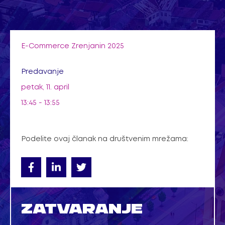
Pređi
na
sadržaj
E-Commerce Zrenjanin 2025
Predavanje
petak, 11. april
13:45 - 13:55
Podelite ovaj članak na društvenim mrežama:
ZATVARANJE