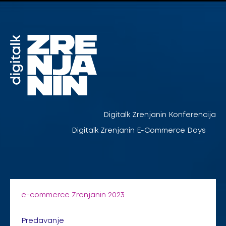
Pređi
na
sadržaj
Digitalk Zrenjanin Konferencija
Digitalk Zrenjanin E-Commerce Days
e-commerce Zrenjanin 2023
Predavanje