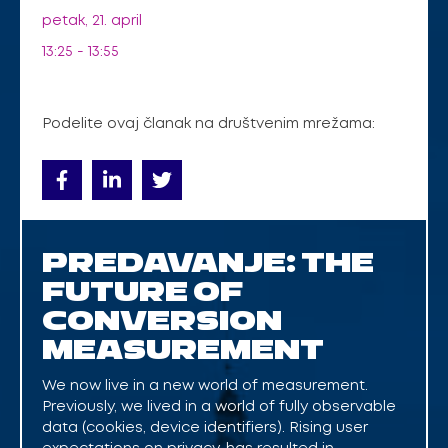
petak, 21. april
13:25 - 13:55
Podelite ovaj članak na društvenim mrežama:
PREDAVANJE: THE
FUTURE OF
CONVERSION
MEASUREMENT
We now live in a new world of measurement.
Previously, we lived in a world of fully observable
data (cookies, device identifiers). Rising user