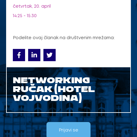
četvrtak, 20. april
14:25 - 15:30
Podelite ovaj članak na društvenim mrežama:
NETWORKING
RUČAK (HOTEL
VOJVODINA)
Prijavi se