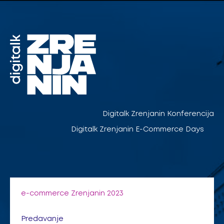
Pređi
na
sadržaj
Digitalk Zrenjanin Konferencija
Digitalk Zrenjanin E-Commerce Days
e-commerce Zrenjanin 2023
Predavanje