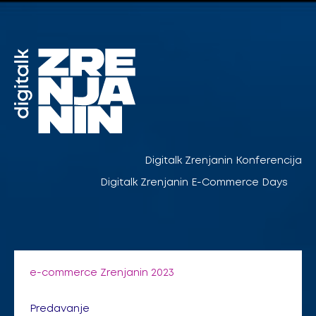
Pređi
na
sadržaj
Digitalk Zrenjanin Konferencija
Digitalk Zrenjanin E-Commerce Days
e-commerce Zrenjanin 2023
Predavanje