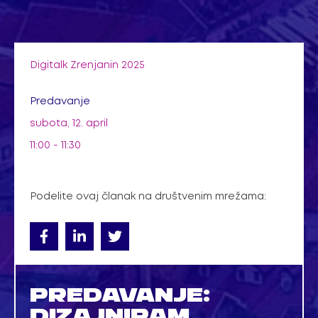
Pređi
na
sadržaj
Digitalk Zrenjanin 2025
Predavanje
subota, 12. april
11:00 - 11:30
Podelite ovaj članak na društvenim mrežama:
PREDAVANJE:
DIZAJNIRAM