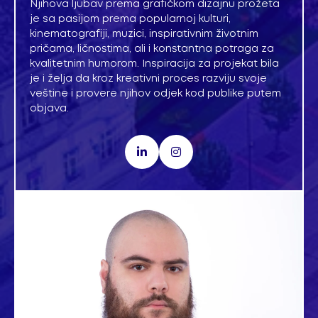
Njihova ljubav prema grafičkom dizajnu prožeta
je sa pasijom prema popularnoj kulturi,
kinematografiji, muzici, inspirativnim životnim
pričama, ličnostima, ali i konstantna potraga za
kvalitetnim humorom. Inspiracija za projekat bila
je i želja da kroz kreativni proces razviju svoje
veštine i provere njihov odjek kod publike putem
objava.