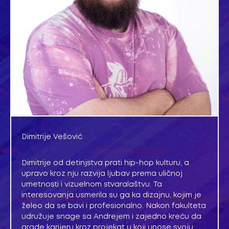
Dimitrije Vešović
Dimitrije od detinjstva prati hip-hop kulturu, a
upravo kroz nju razvija ljubav prema uličnoj
umetnosti i vizuelnom stvaralaštvu. Ta
interesovanja usmerila su ga ka dizajnu, kojim je
želeo da se bavi i profesionalno. Nakon fakulteta
udružuje snage sa Andrejem i zajedno kreću da
grade karijeru kroz projekat u koji unose svoju