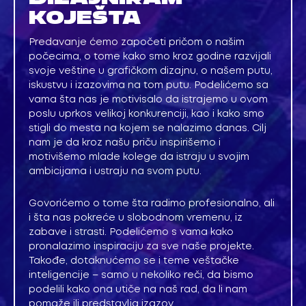
KOJEŠTA
Predavanje ćemo započeti pričom o našim
počecima, o tome kako smo kroz godine razvijali
svoje veštine u grafičkom dizajnu, o našem putu,
iskustvu i izazovima na tom putu. Podelićemo sa
vama šta nas je motivisalo da istrajemo u ovom
poslu uprkos velikoj konkurenciji, kao i kako smo
stigli do mesta na kojem se nalazimo danas. Cilj
nam je da kroz našu priču inspirišemo i
motivišemo mlade kolege da istraju u svojim
ambicijama i ustraju na svom putu.
Govorićemo o tome šta radimo profesionalno, ali
i šta nas pokreće u slobodnom vremenu, iz
zabave i strasti. Podelićemo s vama kako
pronalazimo inspiraciju za sve naše projekte.
Takođe, dotaknućemo se i teme veštačke
inteligencije – samo u nekoliko reči, da bismo
podelili kako ona utiče na naš rad, da li nam
pomaže ili predstavlja izazov.