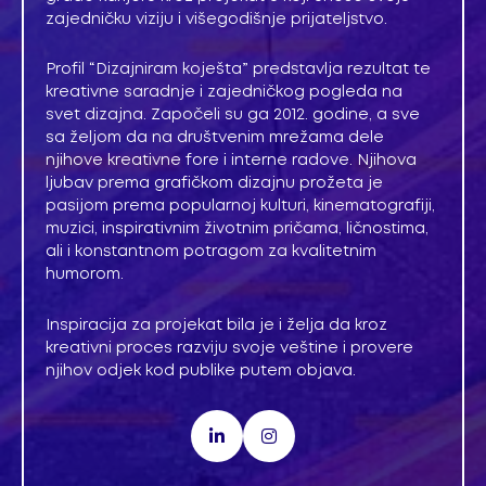
zajedničku viziju i višegodišnje prijateljstvo.
Profil “Dizajniram koješta” predstavlja rezultat te
kreativne saradnje i zajedničkog pogleda na
svet dizajna. Započeli su ga 2012. godine, a sve
sa željom da na društvenim mrežama dele
njihove kreativne fore i interne radove. Njihova
ljubav prema grafičkom dizajnu prožeta je
pasijom prema popularnoj kulturi, kinematografiji,
muzici, inspirativnim životnim pričama, ličnostima,
ali i konstantnom potragom za kvalitetnim
humorom.
Inspiracija za projekat bila je i želja da kroz
kreativni proces razviju svoje veštine i provere
njihov odjek kod publike putem objava.