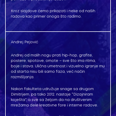
Kroz slajdove ćemo prikazati i neke od naših
radova kao primer onoga što radimo.
Andrej Pejović
Andrej od malih nogu prati hip-hop, grafite,
postere, spotove, omote – sve što ima ritma,
boje i stava. Ulična umetnost i vizuelno igranje mu
od starta nisu bili samo faza, već način
razmišljanja.
Nakon fakulteta udružuje snage sa drugom
Dimitrijem, pa tako 2012. nastaje “Dizajniram
koješta”, a sve sa željom da na društvenim
mrežama dele kreativne fore i interne radove.