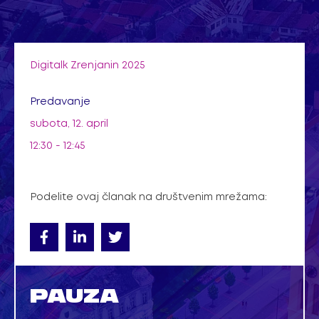
Pređi
na
sadržaj
Digitalk Zrenjanin 2025
Predavanje
subota, 12. april
12:30 - 12:45
Podelite ovaj članak na društvenim mrežama:
PAUZA