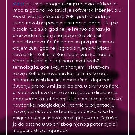
Vidor
je u svet programiranja uplovio još kad je
imao 12 godina. Po struci je softverski inženjer, a u
Web3 svet je zakoračio 2010. godine kada je,
usled nevoljne poslovne situacije, prvi put kupio
bitcoin. Od 2016. godine, je krenuo da razvija
proizvode i rešenje na preko 10 razliticitih
blockchainova. Sa Solanom se prvi put susreo
krajem 2019. godine i izgradio njen prvi kripto
novčanik – Solflare. Kao suosnivač Solflare-a,
Vidor je duboko integrisan u svet Web3
tehnologija, gde svojim znanjem i iskustvom
razvija Solflare novčanik koji koristi više od 2
miliona aktivnih korisnika mesečno i doprinosi
čuvanju preko 15 milijardi dolara. U okviru Solflare-
a, Vidor vodi sve tehničke inicijative i direktno je
odgovoran za tehnologiju koja se koristi za razvoj
novčanika, nadgledajući i tehničku orijentaciju
razvoja proizvoda od samog početka kako bi
osigurao stalnu inovativnost proizvoda. Odlučio
je da ostane u Solani zbog njenog potencijala i
mogućnosti za napredak.