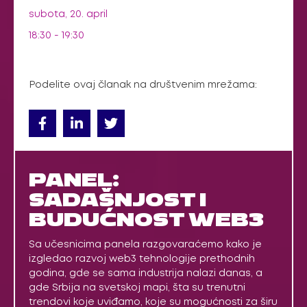
subota, 20. april
18:30 - 19:30
Podelite ovaj članak na društvenim mrežama:
PANEL:
SADAŠNJOST I
BUDUĆNOST WEB3
Sa učesnicima panela razgovaraćemo kako je
izgledao razvoj web3 tehnologije prethodnih
godina, gde se sama industrija nalazi danas, a
gde Srbija na svetskoj mapi, šta su trenutni
trendovi koje uviđamo, koje su mogućnosti za širu