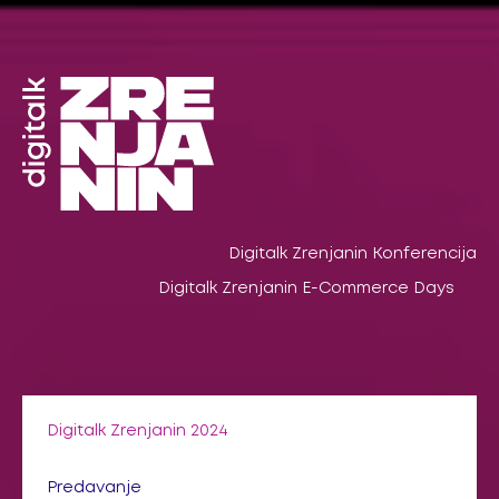
Pređi
na
sadržaj
Digitalk Zrenjanin Konferencija
Digitalk Zrenjanin E-Commerce Days
Digitalk Zrenjanin 2024
Predavanje