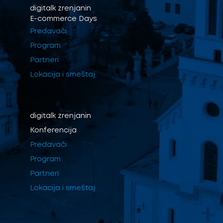
digitalk
zrenjanin
E-commerce Days
Predavači
Program
Partneri
Lokacija i smeštaj
digitalk
zrenjanin
Konferencija
Predavači
Program
Partneri
Lokacija i smeštaj