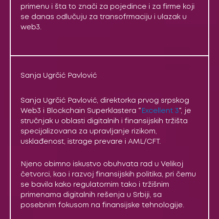
primenu i šta to znači za pojedince i za firme koji
se danas odlučuju za transofrmaciju i ulazak u
web3.
Sanja Ugrčić Pavlović
Sanja Ugrčić Pavlović, direktorka prvog srpskog
Web3 i Blockchain Superklastera “
Excellent 3
“, je
stručnjak u oblasti digitalnih i finansijskih tržišta
specijalizovana za upravljanje rizikom,
usklađenost, istrage prevare i AML/CFT.
Njeno obimno iskustvo obuhvata rad u Velikoj
četvorci, kao i razvoj finansijskih politika, pri čemu
se bavila kako regulatornim tako i tržišnim
primenama digitalnih rešenja u Srbiji, sa
posebnim fokusom na finansijske tehnologije.