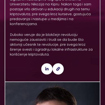
Univerzitetu Nikozija na Kipru. Nakon toga i sam
postaje vrlo aktivan u edukaciji drugih na temu
kriptovaluta, pre svega kroz kurseve, gostujuća
predavanja i nastupe u medijima i na
konferencijama.
Duboko veruje da je blokčejn revoluciju
nemoguće zaustaviti i trudi se da bude što
aktivniji učesnik te revolucije, pre svega kroz
širenje svesti i izgradnju lokalne infrastrukture za
korišćenje kriptovaluta.