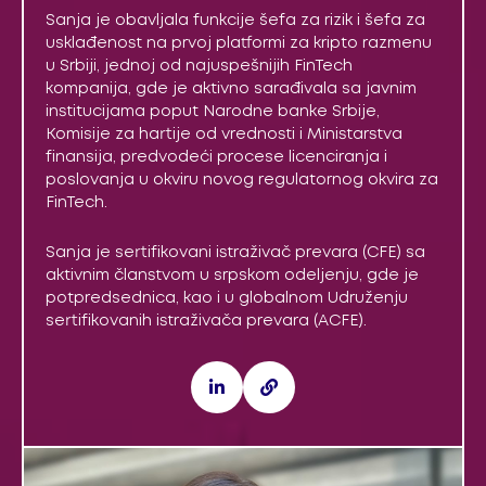
Sanja je obavljala funkcije šefa za rizik i šefa za
usklađenost na prvoj platformi za kripto razmenu
u Srbiji, jednoj od najuspešnijih FinTech
kompanija, gde je aktivno sarađivala sa javnim
institucijama poput Narodne banke Srbije,
Komisije za hartije od vrednosti i Ministarstva
finansija, predvodeći procese licenciranja i
poslovanja u okviru novog regulatornog okvira za
FinTech.
Sanja je sertifikovani istraživač prevara (CFE) sa
aktivnim članstvom u srpskom odeljenju, gde je
potpredsednica, kao i u globalnom Udruženju
sertifikovanih istraživača prevara (ACFE).