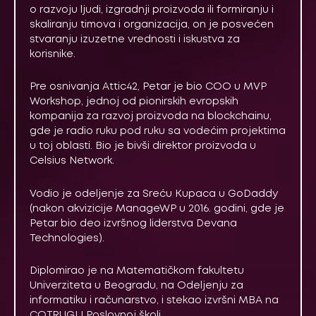
o razvoju ljudi, izgradnji proizvoda ili formiranju i
skaliranju timova i organizacija, on je posvećen
stvaranju izuzetne vrednosti i iskustva za
korisnike.
Pre osnivanja Attic42, Petar je bio COO u MVP
Workshop, jednoj od pionirskih evropskih
kompanija za razvoj proizvoda na blockchainu,
gde je radio ruku pod ruku sa vodećim projektima
u toj oblasti. Bio je bivši direktor proizvoda u
Celsius Network.
Vodio je odeljenje za Sreću Kupaca u GoDaddy
(nakon akvizicije ManageWP u 2016. godini, gde je
Petar bio deo izvršnog liderstva Devana
Technologies).
Diplomirao je na Matematičkom fakultetu
Univerziteta u Beogradu, na Odeljenju za
informatiku i računarstvo, i stekao izvršni MBA na
COTRUGLI Poslovnoj školi.