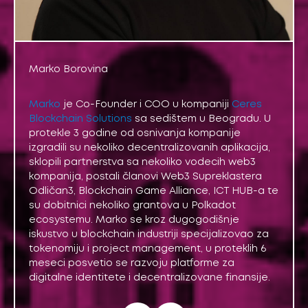
Marko Borovina
Marko
je Co-Founder i COO u kompaniji
Ceres
Blockchain Solutions
sa sedištem u Beogradu. U
protekle 3 godine od osnivanja kompanije
izgradili su nekoliko decentralizovanih aplikacija,
sklopili partnerstva sa nekoliko vodecih web3
kompanija, postali članovi Web3 Supreklastera
Odličan3, Blockchain Game Alliance, ICT HUB-a te
su dobitnici nekoliko grantova u Polkadot
ecosystemu. Marko se kroz dugogodišnje
iskustvo u blockchain industriji specijalizovao za
tokenomiju i project management, u proteklih 6
meseci posvetio se razvoju platforme za
digitalne identitete i decentralizovane finansije.