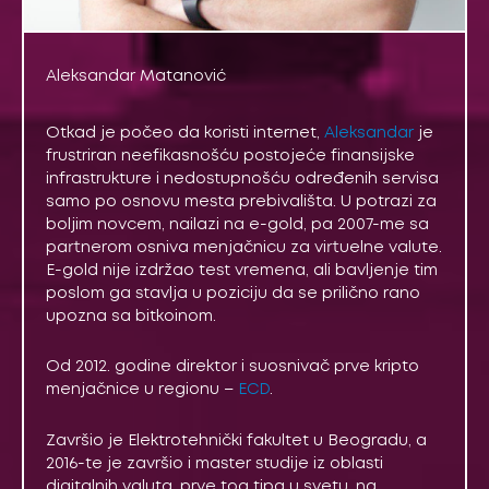
Aleksandar Matanović
Otkad je počeo da koristi internet,
Aleksandar
je
frustriran neefikasnošću postojeće finansijske
infrastrukture i nedostupnošću određenih servisa
samo po osnovu mesta prebivališta. U potrazi za
boljim novcem, nailazi na e-gold, pa 2007-me sa
partnerom osniva menjačnicu za virtuelne valute.
E-gold nije izdržao test vremena, ali bavljenje tim
poslom ga stavlja u poziciju da se prilično rano
upozna sa bitkoinom.
Od 2012. godine direktor i suosnivač prve kripto
menjačnice u regionu –
ECD
.
Završio je Elektrotehnički fakultet u Beogradu, a
2016-te je završio i master studije iz oblasti
digitalnih valuta, prve tog tipa u svetu, na