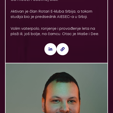
Aktivan je član Rotari E-kluba Srbija, a tokom
studija bio je predsednik AIESEC-a u Srbiji.
Volim vaterpolo, ronjenje i provođenje leta na
plaži ili, još bolje, na čamcu. Otac je Maše i Dee.