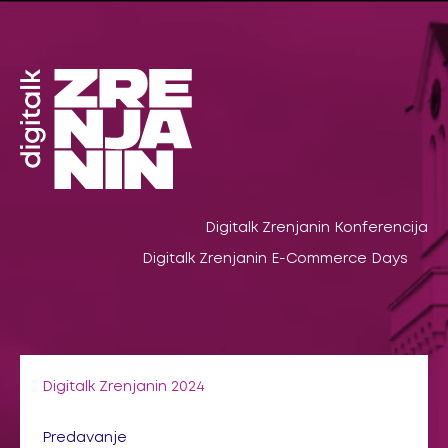
Pređi
na
sadržaj
Digitalk Zrenjanin Konferencija
Digitalk Zrenjanin E-Commerce Days
Digitalk Zrenjanin 2024
Predavanje