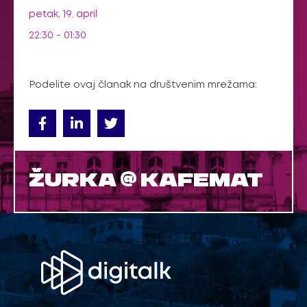
petak, 19. april
22:30 - 01:30
Podelite ovaj članak na društvenim mrežama:
ŽURKA @ KAFEMAT