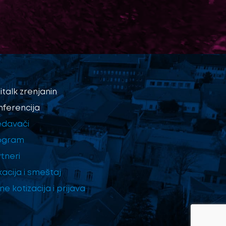
italk
zrenjanin
nferencija
edavači
ogram
tneri
kacija i smeštaj
e kotizacija i prijava