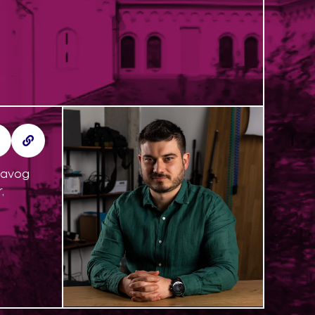
glavog
,