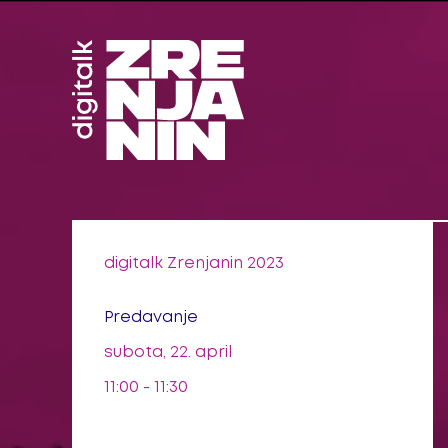
Pređi
na
sadržaj
digitalk Zrenjanin 2023
Predavanje
subota, 22. april
11:00 - 11:30