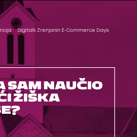
ncija
Digitalk Zrenjanin E-Commerce Days
A SAM NAUČIO
I ŽIŠKA
SE?