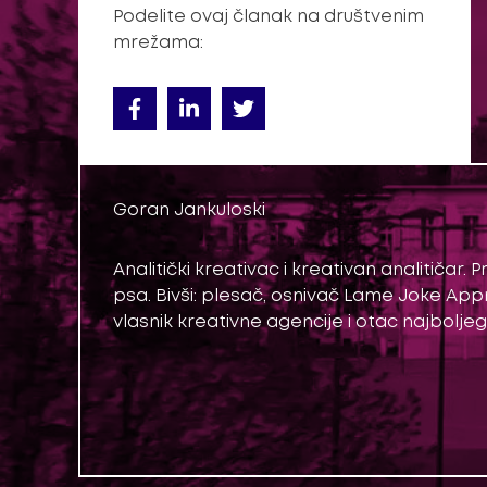
Podelite ovaj članak na društvenim
mrežama:
Goran Jankuloski
Analitički kreativac i kreativan analitičar.
psa. Bivši: plesač, osnivač Lame Joke Appre
vlasnik kreativne agencije i otac najbolje