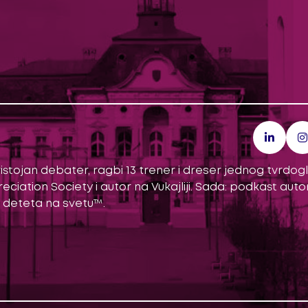
 Pristojan debater, ragbi 13 trener i dreser jednog tvrdo
ciation Society i autor na Vukajliji. Sada: podkast autor
g deteta na svetu™.