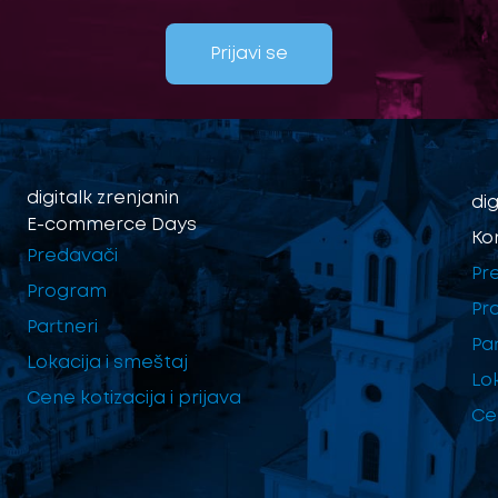
Prijavi se
digitalk
zrenjanin
dig
E-commerce Days
Ko
Predavači
Pr
Program
Pr
Partneri
Par
Lokacija i smeštaj
Lo
Cene kotizacija i prijava
Cen