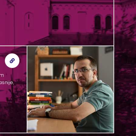
im
snije,