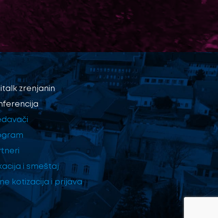
italk
zrenjanin
nferencija
edavači
ogram
tneri
kacija i smeštaj
e kotizacija i prijava