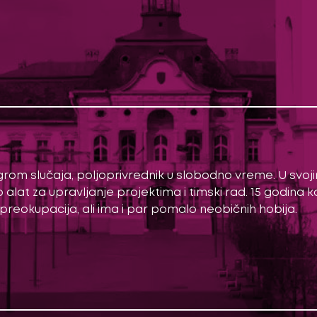
rom slučaja, poljoprivrednik u slobodno vreme. U svoj
lat za upravljanje projektima i timski rad. 15 godina ka
preokupacija, ali ima i par pomalo neobičnih hobija.