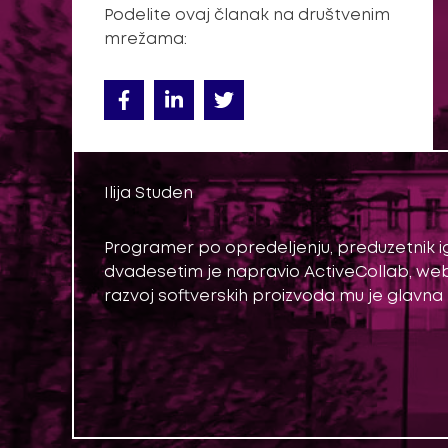
Podelite ovaj članak na društvenim
mrežama:
Ilija Studen
Programer po opredeljenju, preduzetnik ig
dvadesetim je napravio ActiveCollab, web a
razvoj softverskih proizvoda mu je glavna 