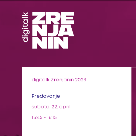
Pređi
na
sadržaj
digitalk Zrenjanin 2023
Predavanje
subota, 22. april
15:45 - 16:15