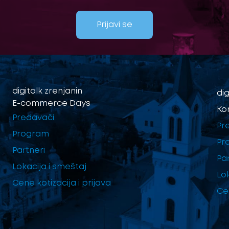
Prijavi se
digitalk
zrenjanin
dig
E-commerce Days
Ko
Predavači
Pr
Program
Pr
Partneri
Par
Lokacija i smeštaj
Lo
Cene kotizacija i prijava
Cen