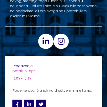
novog, merenje toga i učenje iz uspeha ili
neuspeha. Odluke i akcije su uvek bile zasnovane
na podacima, ali pre svega na upotrebljivim i
akcionim uvidima.
Predavanje
petak, 19. april
13:05 - 13:35
Podelite ovaj članak na društvenim mrežama: