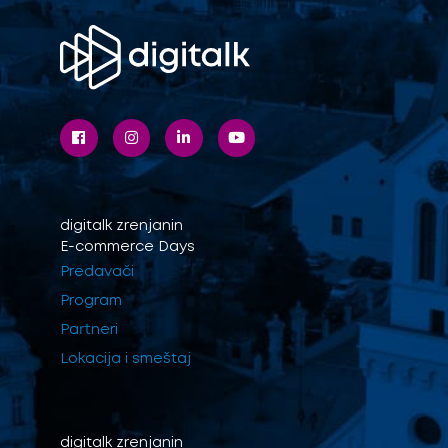
digitalk
zrenjanin
E-commerce Days
Predavači
Program
Partneri
Lokacija i smeštaj
digitalk
zrenjanin