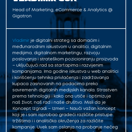
Head of Marketing, eCommerce & Analytics @
Gigatron
Vladimir
je digitalni strateg sa domaćim i
međunarodnim iskustvom u analitici, digitalnim
medijima, digitalnom marketingu, razvoju
poslovanja i strateškom pozicioniranju proizvoda
– uključujući rad sa startapima i razvijenim
kompanijama. Ima godine iskustva u web analitici
i korišćenju tehnika privlačenja i zadržavanja
kupaca zasnovanih na podacima preko
savremenih digitalnih medijskih kanala. Strastven
prema tehnologiji i kako ona utiče i optimizuje
naš život, naš rad i naše društvo. Misli da je
Koncept Izgradi – Izmeri – Nauči važan koncept
koji je i sam isprobao gradeći različite pristupe
tržištima i i analitička okruženja za različite
kompanije. Uvek sam oslanja na probanje nečeg