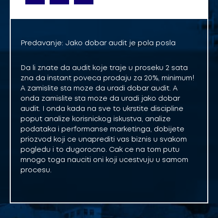
Predavanje: Jako dobar audit je pola posla
Da li znate da audit koje traje u proseku 2 sata
zna da instant poveca prodaju za 20%, minimum!
A zamislite sta moze da uradi dobar audit. A
onda zamislite sta moze da uradi jako dobar
audit. I onda kada na sve to ukrstite discipline
poput analize korisnickog iskustva, analize
podataka i performanse marketinga, dobijete
priozvod koji ce unaprediti vas biznis u svakom
pogledu i to dugorocno. Cak ce na tom putu
mnogo toga nauciti oni koji ucestvuju u samom
procesu.