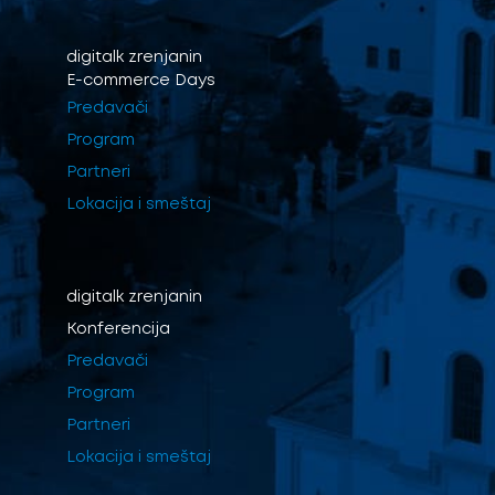
digitalk
zrenjanin
E-commerce Days
Predavači
Program
Partneri
Lokacija i smeštaj
digitalk
zrenjanin
Konferencija
Predavači
Program
Partneri
Lokacija i smeštaj