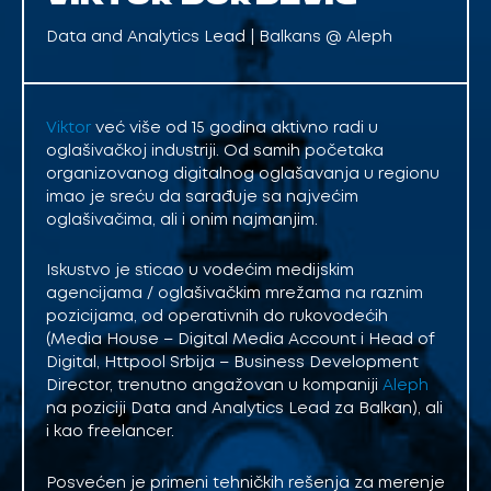
Data and Analytics Lead | Balkans @ Aleph
Viktor
već više od 15 godina aktivno radi u
oglašivačkoj industriji. Od samih početaka
organizovanog digitalnog oglašavanja u regionu
imao je sreću da sarađuje sa najvećim
oglašivačima, ali i onim najmanjim.
Iskustvo je sticao u vodećim medijskim
agencijama / oglašivačkim mrežama na raznim
pozicijama, od operativnih do rukovodećih
(Media House – Digital Media Account i Head of
Digital, Httpool Srbija – Business Development
Director, trenutno angažovan u kompaniji
Aleph
na poziciji Data and Analytics Lead za Balkan), ali
i kao freelancer.
Posvećen je primeni tehničkih rešenja za merenje