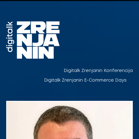
Pređi
na
sadržaj
Digitalk Zrenjanin Konferencija
Digitalk Zrenjanin E-Commerce Days