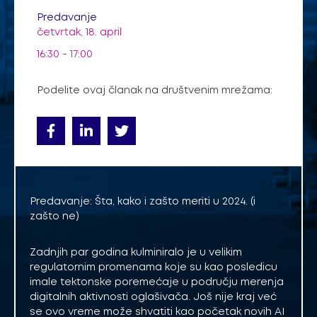
Predavanje
četvrtak, 18. april
16:30 - 17:00
Podelite ovaj članak na društvenim mrežama:
Predavanje: Šta, kako i zašto meriti u 2024. (i
zašto ne)
Zadnjih par godina kulminiralo je u velikim
regulatornim promenama koje su kao posledicu
imale tektonske poremećaje u području merenja
digitalnih aktivnosti oglašivača. Još nije kraj već
se ovo vreme može shvatiti kao početak novih AI