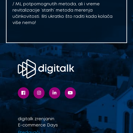
/ ML potpomognutih metoda, ali i vreme
revitalizacije ‘starih’ metoda merenja
učinkovitosti. Iliti ukratko što raditi kada kolača
više nema!
digitalk
zrenjanin
E-commerce Days
Predavači