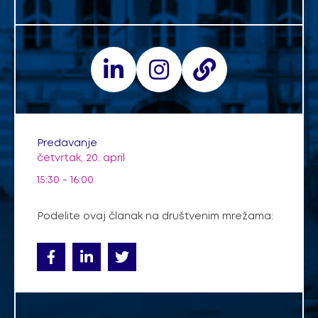
Predavanje
četvrtak, 20. april
15:30 - 16:00
Podelite ovaj članak na društvenim mrežama: