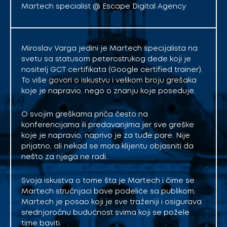
Martech specialist @ Escape Digital Agency
Miroslav Varga jedini je Martech specijalista na
svetu sa statusom peterostrukog dede koji je
nositelj GCT certifikata (Google certified trainer).
To više govori o iskustvu i velikom broju grešaka
koje je napravio, nego o znanju koje poseduje.
O svojim greškama priča često na
konferencijama ili predavanjima jer sve greške
koje je napravio, naprivo je za tuđe pare. Nije
prijatno, ali nekad se mora klijentu objasniti da
nešto za njega ne radi.
Svoja iskustva o tome šta je Martech i čime se
Martech stručnjaci bave podeliće sa publikom.
Martech je posao koji je sve traženiji i osigurava
srednjoročnu budućnost svima koji se požele
time baviti.