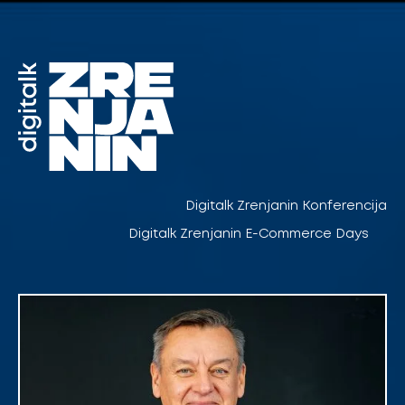
Pređi
na
sadržaj
Digitalk Zrenjanin Konferencija
Digitalk Zrenjanin E-Commerce Days